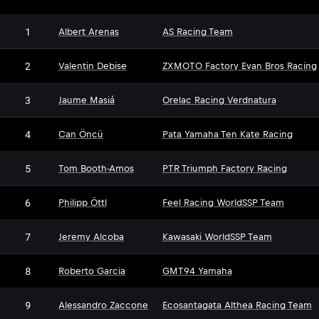
1
Albert Arenas
AS Racing Team
2
Valentin Debise
ZXMOTO Factory Evan Bros Racing
3
Jaume Masiá
Orelac Racing Verdnatura
4
Can Öncü
Pata Yamaha Ten Kate Racing
5
Tom Booth-Amos
PTR Triumph Factory Racing
6
Philipp Öttl
Feel Racing WorldSSP Team
7
Jeremy Alcoba
Kawasaki WorldSSP Team
8
Roberto Garcia
GMT94 Yamaha
9
Alessandro Zaccone
Ecosantagata Althea Racing Team