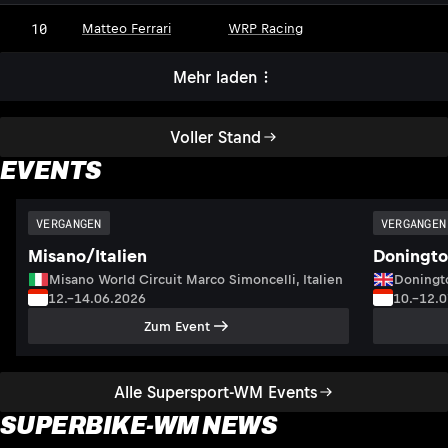
10
Matteo Ferrari
WRP Racing
Mehr laden
Voller Stand
EVENTS
VERGANGEN
VERGANGEN
Misano/Italien
Doningto
Misano World Circuit Marco Simoncelli, Italien
Doningto
12.–14.06.2026
10.–12.
Zum Event
Alle Supersport-WM Events
SUPERBIKE-WM NEWS