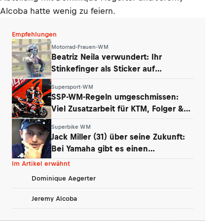
Alcoba hatte wenig zu feiern.
Empfehlungen
Motorrad-Frauen-WM
Beatriz Neila verwundert: Ihr
Stinkefinger als Sticker auf
WhatsApp & Insta
Supersport-WM
SSP-WM-Regeln umgeschmissen:
Viel Zusatzarbeit für KTM, Folger &
Grünwald
Superbike WM
Jack Miller (31) über seine Zukunft:
Bei Yamaha gibt es einen
Whistleblower
Im Artikel erwähnt
Dominique Aegerter
Jeremy Alcoba