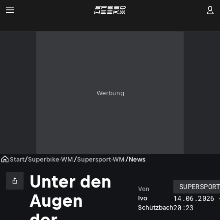
Werbung
Start
/
Superbike-WM
/
Supersport-WM
/
News
Unter den
SUPERSPOR
Von
Augen
14.06.2026 
Ivo
20:23
Schützbach
der