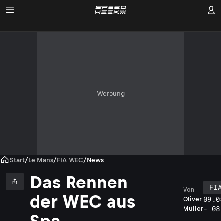
Werbung
Start
/
Le Mans
/
FIA WEC
/
News
Das Rennen
FI
Von
der WEC aus
09.0
Oliver
- 08
Müller
Spa-