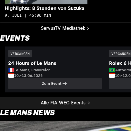
Highlights: 8 Stunden von Suzuka
9. JULI | 45:00 MIN
ServusTV Mediathek
EVENTS
VERGANGEN
VERGANGEN
24 Hours of Le Mans
Rolex 6 
Le Mans, Frankreich
Autodrom
10.–13.06.2026
10.–12.
Zum Event
Alle FIA WEC Events
LE MANS NEWS