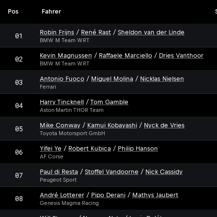
Pos
Fahrer
Robin Frijns
/
René Rast
/
Sheldon van der Linde
01
BMW M Team WRT
Kevin Magnussen
/
Raffaele Marciello
/
Dries Vanthoor
02
BMW M Team WRT
Antonio Fuoco
/
Miguel Molina
/
Nicklas Nielsen
03
Ferrari
Harry Tincknell
/
Tom Gamble
04
Aston Martin THOR Team
Mike Conway
/
Kamui Kobayashi
/
Nyck de Vries
05
Toyota Motorsport GmbH
Yifei Ye
/
Robert Kubica
/
Philip Hanson
06
AF Corse
Paul di Resta
/
Stoffel Vandoorne
/
Nick Cassidy
07
Peugeot Sport
André Lotterer
/
Pipo Derani
/
Mathys Jaubert
08
Genesis Magma Racing