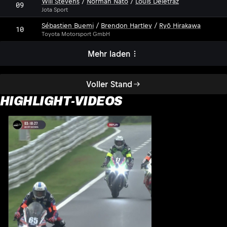
Will Stevens
/
Norman Nato
/
Louis Delétraz
09
Jota Sport
Sébastien Buemi
/
Brendon Hartley
/
Ryō Hirakawa
10
Toyota Motorsport GmbH
Mehr laden
Voller Stand
HIGHLIGHT-VIDEOS
H
1