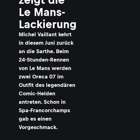
Le Mans-
Lackierung
c
a
Michel Vaillant kehrt
r
in diesem Juni zurück
an die Sarthe. Beim
s
24-Stunden-Rennen
a
von Le Mans werden
i
zwei Oreca 07 im
l
l
Outfit des legendären
a
Comic-Helden
antreten. Schon in
t
Spa-Francorchamps
gab es einen
Vorgeschmack.
l