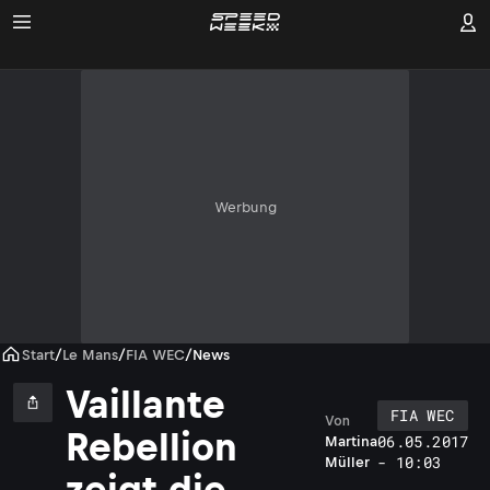
Werbung
Start
/
Le Mans
/
FIA WEC
/
News
Vaillante
FIA WEC
Von
Rebellion
06.05.2017
Martina
a
- 10:03
Müller
s
zeigt die