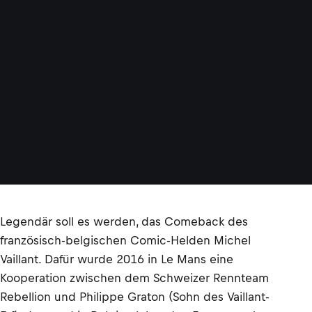
r
©
M
.
M
U
E
L
L
E
R
Legendär soll es werden, das Comeback des
französisch-belgischen Comic-Helden Michel
Vaillant. Dafür wurde 2016 in Le Mans eine
Kooperation zwischen dem Schweizer Rennteam
Rebellion und Philippe Graton (Sohn des Vaillant-