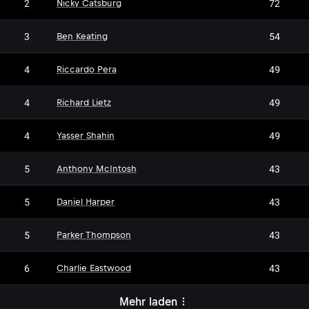
2
72
Nicky Catsburg
3
54
Ben Keating
4
49
Riccardo Pera
4
49
Richard Lietz
4
49
Yasser Shahin
5
43
Anthony McIntosh
5
43
Daniel Harper
5
43
Parker Thompson
6
43
Charlie Eastwood
Mehr laden