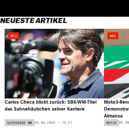
NEUESTE ARTIKEL
NEU
NEU
Carlos Checa blickt zurück: SBK-WM-Titel
Moto3-Renn
das Sahnehäubchen seiner Karriere
Demonstrat
Almansa
09.08.2026 - 16:31
09.0
SUPERBIKE WM
MOTO3