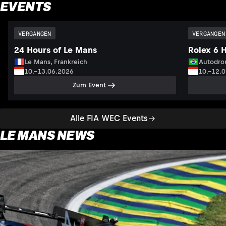
EVENTS
VERGANGEN
VERGANGEN
24 Hours of Le Mans
Rolex 6 
Le Mans, Frankreich
Autodrom
10.–13.06.2026
10.–12.
Zum Event
Alle FIA WEC Events
LE MANS NEWS