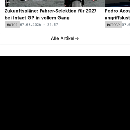
Zukunftspläne: Fahrer-Selektion für 2027
Pedro Acos
bei Intact GP in vollem Gang
angriffslus
07.08.2026 - 21:57
07.
MOTO2
MOTOGP
Alle Artikel