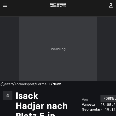
Werbung
Start
/
Formelsport
/
Formel 1
/
News
Isack
FORME
Von
Hadjar nach
28.05.2
Vanessa
- 19:12
Georgoulas
Platz 5 in