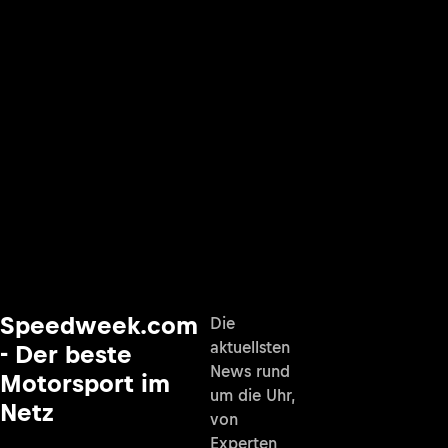
Speedweek.com
Die
aktuellsten
- Der beste
News rund
Motorsport im
um die Uhr,
Netz
von
Experten