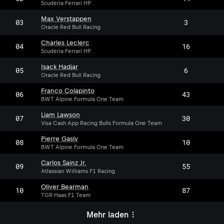
Scuderia Ferrari HP
Max Verstappen
03
3
Oracle Red Bull Racing
Charles Leclerc
04
16
Scuderia Ferrari HP
Isack Hadjar
05
6
Oracle Red Bull Racing
Franco Colapinto
06
43
BWT Alpine Formula One Team
Liam Lawson
07
30
Visa Cash App Racing Bulls Formula One Team
Pierre Gasly
08
10
BWT Alpine Formula One Team
Carlos Sainz Jr.
09
55
Atlassian Williams F1 Racing
Oliver Bearman
10
87
TGR Haas F1 Team
Mehr laden