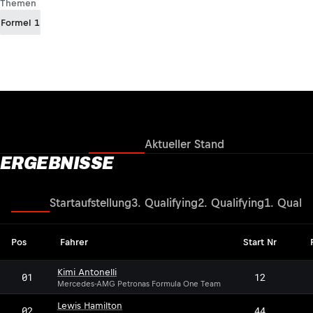
Themen
Formel 1
Ergebnisse
Aktueller Stand
ERGEBNISSE
Rennen
Startaufstellung
3. Qualifying
2. Qualifying
1. Qualif
Pos
Fahrer
Start Nr
Kimi Antonelli
01
12
Mercedes-AMG Petronas Formula One Team
Lewis Hamilton
02
44