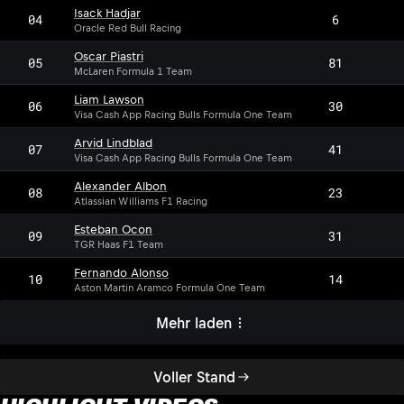
Isack Hadjar
04
6
Oracle Red Bull Racing
Oscar Piastri
05
81
McLaren Formula 1 Team
Liam Lawson
06
30
Visa Cash App Racing Bulls Formula One Team
Arvid Lindblad
07
41
Visa Cash App Racing Bulls Formula One Team
Alexander Albon
08
23
Atlassian Williams F1 Racing
Esteban Ocon
09
31
TGR Haas F1 Team
Fernando Alonso
10
14
Aston Martin Aramco Formula One Team
Mehr laden
Voller Stand