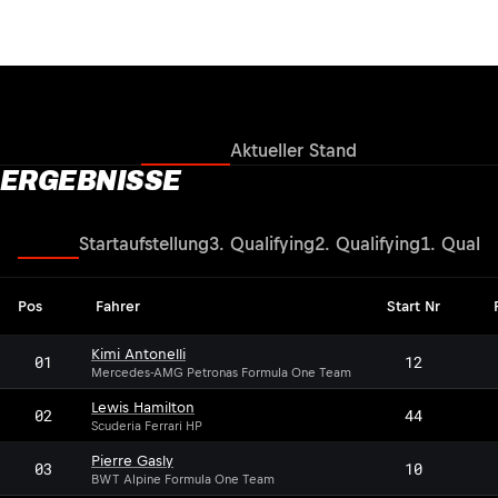
Ergebnisse
Aktueller Stand
ERGEBNISSE
Rennen
Startaufstellung
3. Qualifying
2. Qualifying
1. Qualif
Pos
Fahrer
Start Nr
Kimi Antonelli
01
12
Mercedes-AMG Petronas Formula One Team
Lewis Hamilton
02
44
Scuderia Ferrari HP
Pierre Gasly
03
10
BWT Alpine Formula One Team