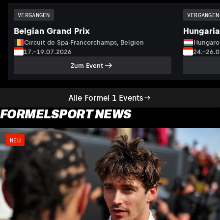
VERGANGEN
VERGANGEN
Belgian Grand Prix
Hungaria
Circuit de Spa-Francorchamps, Belgien
Hungaro
17.–19.07.2026
24.–26.
Zum Event
Alle Formel 1 Events
FORMELSPORT NEWS
NEU