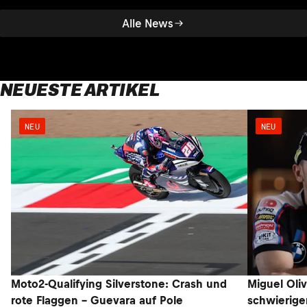
Alle News
NEUESTE ARTIKEL
NEU
NEU
Moto2-Qualifying Silverstone: Crash und
Miguel Oli
rote Flaggen – Guevara auf Pole
schwieriger