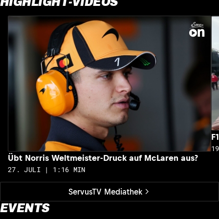
HIGHLIGHT-VIDEOS
F
1
Übt Norris Weltmeister-Druck auf McLaren aus?
27. JULI | 1:16 MIN
ServusTV Mediathek
EVENTS