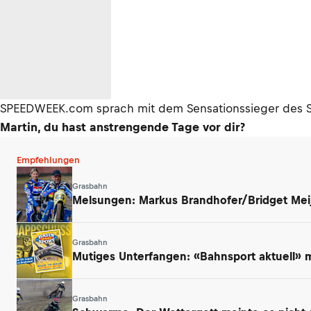
SPEEDWEEK.com sprach mit dem Sensationssieger des 
Martin, du hast anstrengende Tage vor dir?
Empfehlungen
Grasbahn
Melsungen: Markus Brandhofer/Bridget Mei
Grasbahn
Mutiges Unterfangen: «Bahnsport aktuell»
Grasbahn