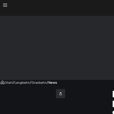
Start
/
Langbahn
/
Grasbahn
/
News