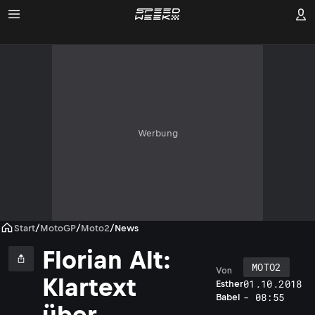
Werbung
Start
/
MotoGP
/
Moto2
/
News
Florian Alt:
MOTO2
Von
Klartext
01.10.2018
Esther
l
- 08:55
Babel
über