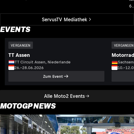
6
ServusTV Mediathek
EVENTS
VERGANGEN
VERGANGEN
TT Assen
Motorrad
TT Circuit Assen, Niederlande
Sachsenr
26.–28.06.2026
10.–12.
Zum Event
Alle Moto2 Events
MOTOGP NEWS