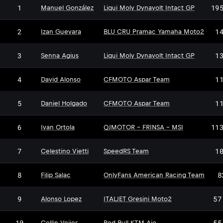
1
19
Manuel González
Liqui Moly Dynavolt Intact GP
2
1
Izan Guevara
BLU CRU Pramac Yamaha Moto2
3
1
Senna Agius
Liqui Moly Dynavolt Intact GP
4
1
David Alonso
CFMOTO Aspar Team
5
1
Daniel Holgado
CFMOTO Aspar Team
6
11
Ivan Ortola
QJMOTOR - FRINSA - MSI
7
1
Celestino Vietti
SpeedRS Team
8
8
Filip Salac
OnlyFans American Racing Team
9
57
Alonso Lopez
ITALJET Gresini Moto2
10
55
Collin Veijer
Red Bull KTM Ajo