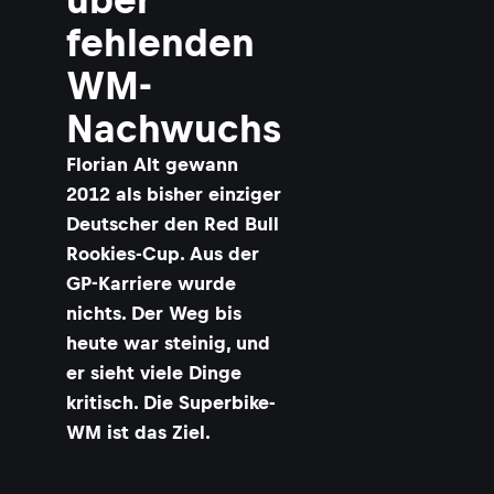
r
i
fehlenden
WM-
l
Nachwuchs
t
Florian Alt gewann
i
2012 als bisher einziger
Deutscher den Red Bull
I
Rookies-Cup. Aus der
GP-Karriere wurde
-
nichts. Der Weg bis
i
heute war steinig, und
er sieht viele Dinge
l
kritisch. Die Superbike-
WM ist das Ziel.