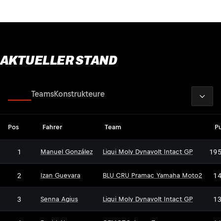
AKTUELLER STAND
2026
Fahrer
Teams
Konstrukteure
Pos
Fahrer
Team
P
1
19
Manuel González
Liqui Moly Dynavolt Intact GP
2
1
Izan Guevara
BLU CRU Pramac Yamaha Moto2
3
1
Senna Agius
Liqui Moly Dynavolt Intact GP