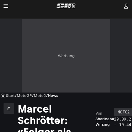
Werbung
Start
/
MotoGP
/
Moto2
/
News
Marcel
MOTO2
Von
Schrötter:
29.09.2
Sharleena
- 10:44
Wirsing
«Folger als