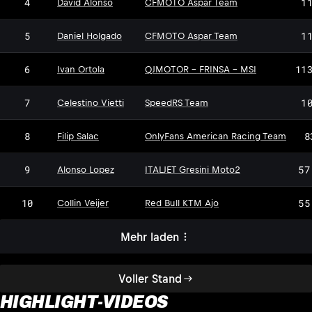
4
1
David Alonso
CFMOTO Aspar Team
5
1
Daniel Holgado
CFMOTO Aspar Team
6
11
Ivan Ortola
QJMOTOR - FRINSA - MSI
7
1
Celestino Vietti
SpeedRS Team
8
8
Filip Salac
OnlyFans American Racing Team
9
57
Alonso Lopez
ITALJET Gresini Moto2
10
55
Collin Veijer
Red Bull KTM Ajo
Mehr laden
Voller Stand
HIGHLIGHT-VIDEOS