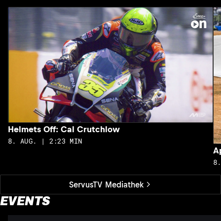
Helmets Off: Cal Crutchlow
8. AUG. | 2:23 MIN
A
8
ServusTV Mediathek
EVENTS