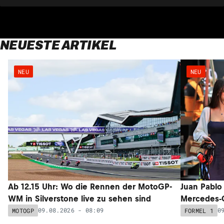
NEUESTE ARTIKEL
NEU
NEU
Ab 12.15 Uhr: Wo die Rennen der MotoGP-
Juan Pablo
WM in Silverstone live zu sehen sind
Mercedes-
09.08.2026 - 08:09
0
MOTOGP
FORMEL 1