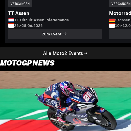
VERGANGEN
VERGANGEN
TT Assen
Motorrad
TT Circuit Assen, Niederlande
Sachsenr
26.–28.06.2026
10.–12.
Zum Event
Alle Moto2 Events
MOTOGP NEWS