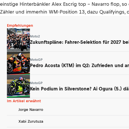
einstige Hinterbänkler Alex Escrig top – Navarro flop, s
Zähler und immerhin WM-Position 13, dazu Qualifyings, d
Empfehlungen
Moto2
Zukunftspläne: Fahrer-Selektion für 2027 be
MotoGP
Pedro Acosta (KTM) im Q2: Zufrieden und ang
MotoGP
Kein Podium in Silverstone? Ai Ogura (5.) 
Im Artikel erwähnt
Jorge Navarro
Xabi Zurutuza