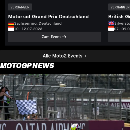
VERGANGEN
VERGANGEN
Motorrad Grand Prix Deutschland
British G
Sachsenring, Deutschland
Silversto
10.–12.07.2026
07.–09.
Zum Event
Alle Moto2 Events
MOTOGP NEWS