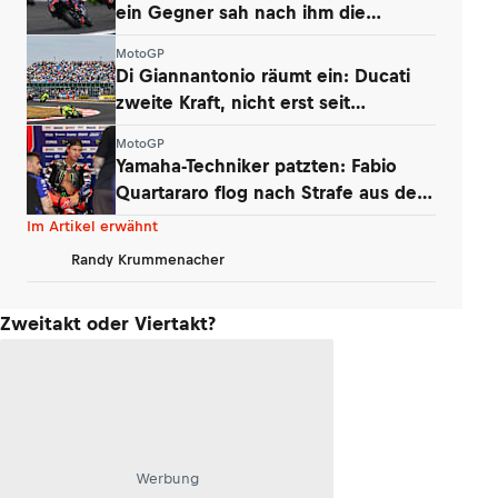
ein Gegner sah nach ihm die
Zielflagge
MotoGP
Di Giannantonio räumt ein: Ducati
zweite Kraft, nicht erst seit
Silverstone
MotoGP
Yamaha-Techniker patzten: Fabio
Quartararo flog nach Strafe aus den
Punkten
Im Artikel erwähnt
Randy Krummenacher
Zweitakt oder Viertakt?
Werbung