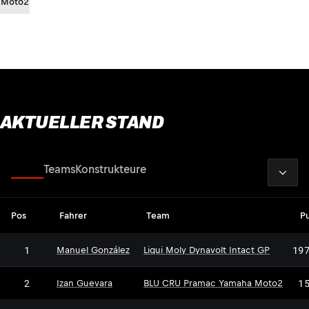
Moto2
AKTUELLER STAND
2026
Fahrer
Teams
Konstrukteure
Pos
Fahrer
Team
P
1
19
Manuel González
Liqui Moly Dynavolt Intact GP
2
1
Izan Guevara
BLU CRU Pramac Yamaha Moto2