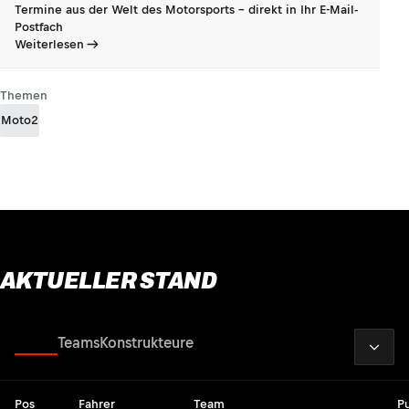
Termine aus der Welt des Motorsports - direkt in Ihr E-Mail-
Postfach
Weiterlesen
Themen
Moto2
AKTUELLER STAND
2026
Fahrer
Teams
Konstrukteure
Pos
Fahrer
Team
P