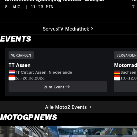
8. AUG. | 11:20 MIN
7
ServusTV Mediathek
EVENTS
VERGANGEN
VERGANGEN
TT Assen
Motorrad
TT Circuit Assen, Niederlande
Sachsenr
26.–28.06.2026
10.–12.
Zum Event
Alle Moto2 Events
MOTOGP NEWS