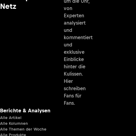
um die Uhr,
Netz
von
Experten
analysiert
und
kommentiert
und
exklusive
Einblicke
hinter die
Kulissen.
Hier
schreiben
Fans für
Fans.
Berichte & Analysen
Alle Artikel
Alle Kolumnen
Alle Themen der Woche
Alle Produkte