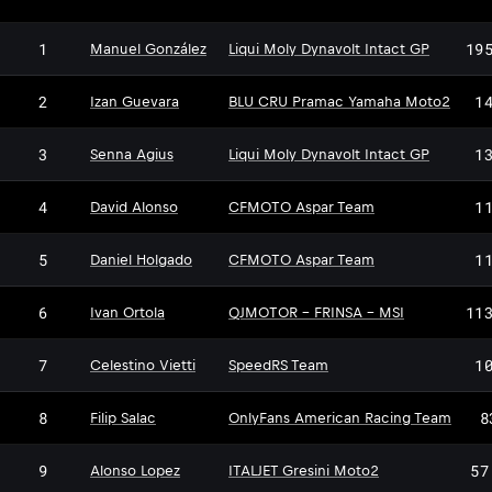
1
19
Manuel González
Liqui Moly Dynavolt Intact GP
2
1
Izan Guevara
BLU CRU Pramac Yamaha Moto2
3
1
Senna Agius
Liqui Moly Dynavolt Intact GP
4
1
David Alonso
CFMOTO Aspar Team
5
1
Daniel Holgado
CFMOTO Aspar Team
6
11
Ivan Ortola
QJMOTOR - FRINSA - MSI
7
1
Celestino Vietti
SpeedRS Team
8
8
Filip Salac
OnlyFans American Racing Team
9
57
Alonso Lopez
ITALJET Gresini Moto2