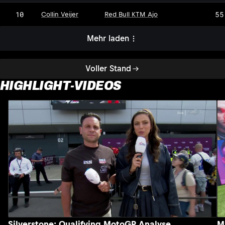
10
55
Collin Veijer
Red Bull KTM Ajo
Mehr laden
Voller Stand
HIGHLIGHT-VIDEOS
Silverstone: Qualifying MotoGP Analyse
M