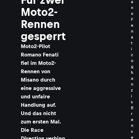
a
n
Moto2-
o
F
Rennen
e
n
gesperrt
a
t
Moto2-Pilot
i
Romano Fenati
z
o
fiel im Moto2-
g
Rennen von
M
a
Misano durch
n
eine aggressive
z
und unfaire
i
s
Handlung auf.
B
Und das nicht
r
e
zum ersten Mal.
m
Die Race
s
e
Direction verhing