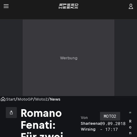
Werbung
Start
/
MotoGP
/
Moto2
/
News
Romano
MOTO2
Von
R
Fenati:
09.09.2018
Sharleena
o
- 17:17
Wirsing
m
Für zwei