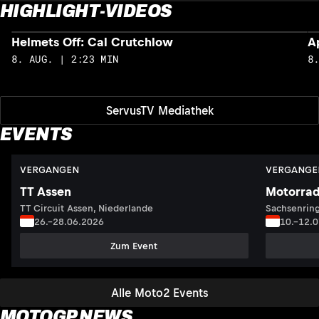
HIGHLIGHT-VIDEOS
Helmets Off: Cal Crutchlow
A
8. AUG. | 2:23 MIN
8
ServusTV Mediathek
EVENTS
VERGANGEN
VERGANGE
TT Assen
Motorrad
TT Circuit Assen, Niederlande
Sachsenring
26.–28.06.2026
10.–12.
Zum Event
Alle Moto2 Events
MOTOGP NEWS