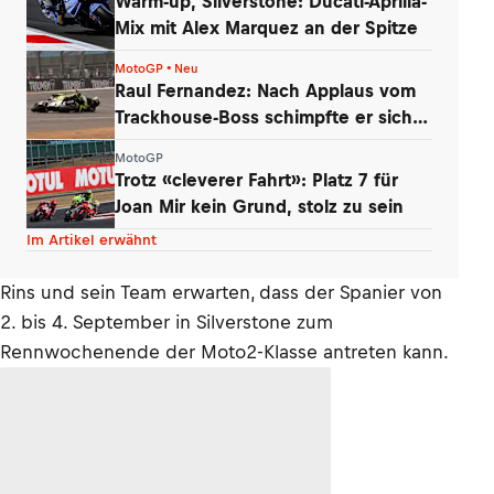
Warm-up, Silverstone: Ducati-Aprilia-
Mix mit Alex Marquez an der Spitze
MotoGP • Neu
Raul Fernandez: Nach Applaus vom
Trackhouse-Boss schimpfte er sich
selbst
MotoGP
Trotz «cleverer Fahrt»: Platz 7 für
Joan Mir kein Grund, stolz zu sein
Im Artikel erwähnt
Rins und sein Team erwarten, dass der Spanier von
2. bis 4. September in Silverstone zum
Rennwochenende der Moto2-Klasse antreten kann.