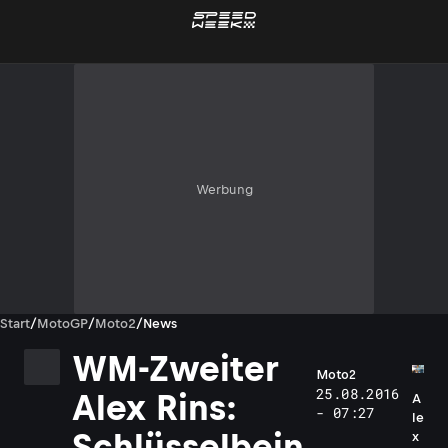
Werbung
Start
/
MotoGP
/
Moto2
/
News
WM-Zweiter
Moto2
25.08.2016
Alex Rins:
A
- 07:27
le
Schlüsselbein
x