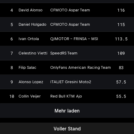
4
116
David Alonso
CFMOTO Aspar Team
5
115
Daniel Holgado
CFMOTO Aspar Team
6
113.5
Ivan Ortola
QJMOTOR - FRINSA - MSI
7
109
Celestino Vietti
SpeedRS Team
8
83
Filip Salac
OnlyFans American Racing Team
9
57.5
Alonso Lopez
ITALJET Gresini Moto2
10
55.5
Collin Veijer
Red Bull KTM Ajo
Mehr laden
Voller Stand