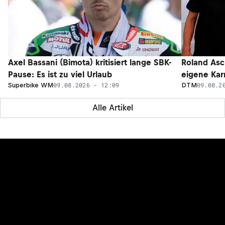
Axel Bassani (Bimota) kritisiert lange SBK-
Roland Asc
Pause: Es ist zu viel Urlaub
eigene Kar
09.08.2026 - 12:09
09.08.2
Superbike WM
DTM
Alle Artikel