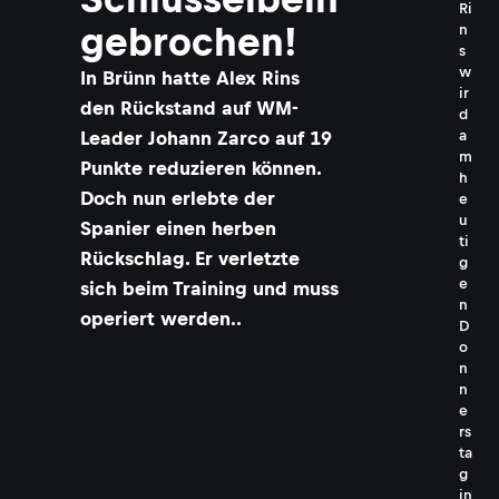
Ri
gebrochen!
n
s
w
In Brünn hatte Alex Rins
ir
den Rückstand auf WM-
d
Leader Johann Zarco auf 19
a
m
Punkte reduzieren können.
h
Doch nun erlebte der
e
u
Spanier einen herben
ti
Rückschlag. Er verletzte
g
e
sich beim Training und muss
n
operiert werden..
D
o
n
n
e
rs
ta
g
in