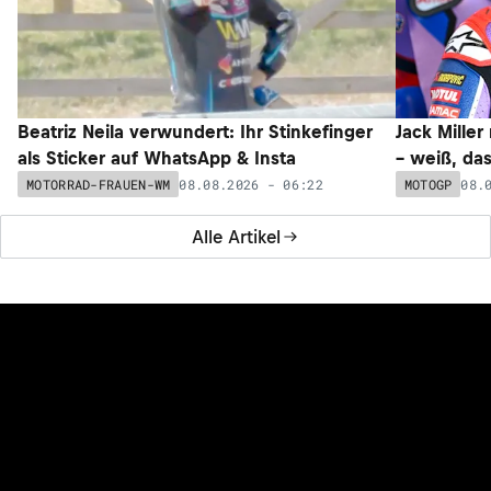
Beatriz Neila verwundert: Ihr Stinkefinger
Jack Miller
als Sticker auf WhatsApp & Insta
– weiß, da
08.08.2026 - 06:22
08.
MOTORRAD-FRAUEN-WM
MOTOGP
Alle Artikel