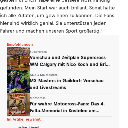
gestern und ich habe eine bessere Abstimmung
gefunden. Mein Start war auch brillant. Somit hatte
ich alle Zutaten, um gewinnen zu können. Die Fans
hier sind wirklich genial. Sie unterstützen jeden
Fahrer und machen unseren Sport großartig."
Empfehlungen
Supercross
Vorschau und Zeitplan Supercross-
WM Calgary mit Nico Koch und Brian
Hsu
ADAC MX Masters
MX Masters in Gaildorf: Vorschau
und Livestreams
Motocross
Für wahre Motocross-Fans: Das 4.
Falta-Memorial in Kostelec am
Wochenende
Im Artikel erwähnt
Mike Alessi