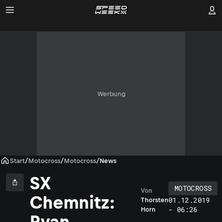
Werbung
Start
/
Motocross
/
Motocross
/
News
SX
MOTOCROSS
Von
Chemnitz:
01.12.2019
Thorsten
- 06:26
Horn
Ryan