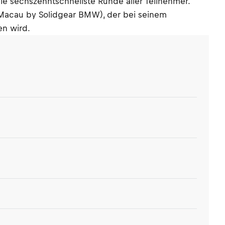
e sechszehntschnellste Runde aller Teilnehmer.
e Macau by Solidgear BMW), der bei seinem
en wird.