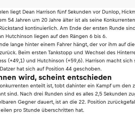
len liegt Dean Harrison fünf Sekunden vor Dunlop, Hickm
nem 54 Jahren um 20 Jahre älter ist als seine Konkurrent
 Rückstand kontinuierlich. Am Ende der ersten Runde sin
an Hutchinson liegen auf den Rängen 6 bis 6.
nde lange hinter einem Fahrer hängt, der vor ihm auf die
zurück. Beim ersten Tankstopp und Wechsel des Hinterrei
ess (+49,1) und Hutchinson (+59,6). Harrison macht sich
, Datzer hat sich auf Position 44 geschoben.
nnen wird, scheint entschieden
nkurrenten enteilt ist, tobt dahinter ein Kampf um den
 sind. Nach drei Runden sind es alles 2,5 Sekunden zu
baren Gegner dauert, ist an die 22. Position zurückgefall
ilen pro Stunde überschritten hat.