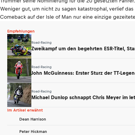
Trummer seine Nominierung für die 20 gesetzten Fahrer.
Weniger gut, um nicht zu sagen katastrophal, verlief d
Comeback auf der Isle of Man nur eine einzige gezeitet
Empfehlungen
Road-Racing
Zweikampf um den begehrten ESR-Titel, Star
Road-Racing
John McGuinness: Erster Sturz der TT-Legen
Road-Racing
Michael Dunlop schnappt Chris Meyer im le
Im Artikel erwähnt
Dean Harrison
Peter Hickman