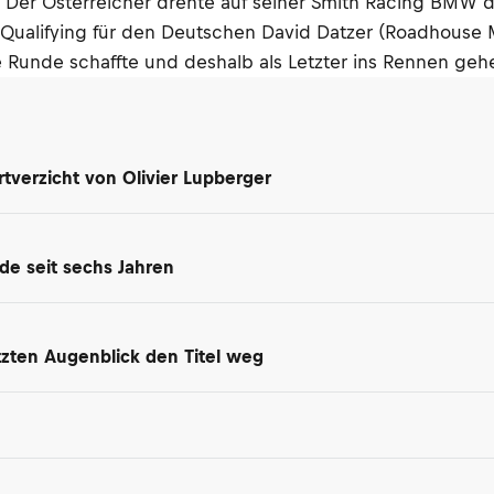
 Der Österreicher drehte auf seiner Smith Racing BMW di
as Qualifying für den Deutschen David Datzer (Roadhous
e Runde schaffte und deshalb als Letzter ins Rennen geh
tverzicht von Olivier Lupberger
de seit sechs Jahren
tzten Augenblick den Titel weg