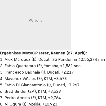
Werbung
Ergebnisse MotoGP Jerez, Rennen (27. April):
1. Alex Márquez (E), Ducati, 25 Runden in 40:56,374 min
2. Fabio Quartararo (F), Yamaha, +1,561 sec
3. Francesco Bagnaia (I), Ducati, +2,217
4. Maverick Viñales (E), KTM, +3,678
5. Fabio Di Giannantonio (I), Ducati, +7,267
6. Brad Binder (ZA), KTM, +8,529
7. Pedro Acosta (E), KTM, +9,764
8. Ai Ogura (J), Aprilia, +10,923