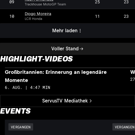
09
25
23
Trackhouse MotoGP Team
Diogo Moreira
10
11
23
LCR Honda
Mehr laden
Voller Stand
HIGHLIGHT-VIDEOS
Großbritannien: Erinnerung an legendäre
W
2
Momente
6. AUG. | 4:47 MIN
ServusTV Mediathek
EVENTS
VERGANGEN
VERGANGEN