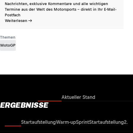
Nachrichten, exklusive Kommentare und alle wichtigen
Termine aus der Welt des Motorsports - direkt in Ihr E-Mail-
Postfach
Weiterlesen
Themen
MotoGP
Ergebnisse
Aktueller Stand
ERGEBNISSE
Rennen
Startaufstellung
Warm-up
Sprint
Startaufstellung
2. Q