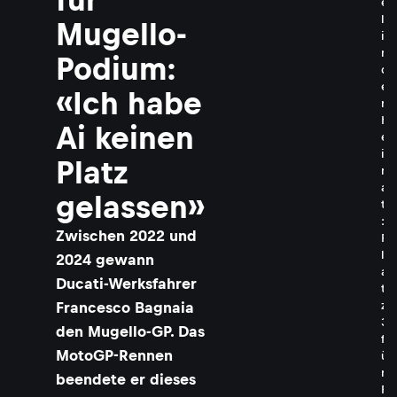
e
l
Mugello-
i
n
Podium:
d
e
«Ich habe
r
H
Ai keinen
e
i
Platz
m
a
gelassen»
t
:
Zwischen 2022 und
P
l
2024 gewann
a
Ducati-Werksfahrer
t
z
Francesco Bagnaia
3
den Mugello-GP. Das
f
MotoGP-Rennen
ü
r
beendete er dieses
P