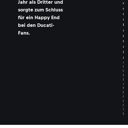
Jahr als Dritter und
e
c
sorgte zum Schluss
c
für ein Happy End
o
bei den Ducati-
B
a
Fans.
g
n
a
i
a
©
G
O
L
D
A
N
D
G
O
O
S
E