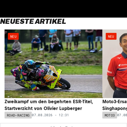
NEUESTE ARTIKEL
NEU
NEU
Zweikampf um den begehrten ESR-Titel,
Moto3-Ersat
Startverzicht von Olivier Lupberger
Singhapong
07.08.2026 - 12:31
07.0
ROAD-RACING
MOTO3