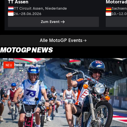
TT Assen
Motorrad
TT Circuit Assen, Niederlande
Sachsenr
26.–28.06.2026
10.–12.
Zum Event
Alle MotoGP Events
MOTOGP NEWS
NEU