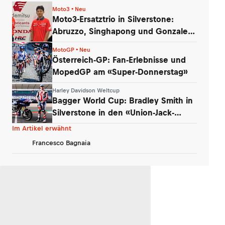
Moto3 • Neu
Moto3-Ersatztrio in Silverstone:
Abruzzo, Singhapong und Gonzalez
am Start
MotoGP • Neu
Österreich-GP: Fan-Erlebnisse und
MopedGP am «Super-Donnerstag»
Harley Davidson Weltcup
Bagger World Cup: Bradley Smith in
Silverstone in den «Union-Jack-
Farben»
Im Artikel erwähnt
Francesco Bagnaia