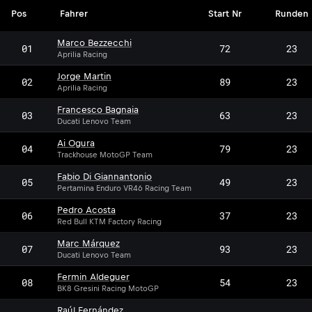
Pos
Fahrer
Start Nr
Runden
Marco Bezzecchi
01
72
23
Aprilia Racing
Jorge Martin
02
89
23
Aprilia Racing
Francesco Bagnaia
03
63
23
Ducati Lenovo Team
Ai Ogura
04
79
23
Trackhouse MotoGP Team
Fabio Di Giannantonio
05
49
23
Pertamina Enduro VR46 Racing Team
Pedro Acosta
06
37
23
Red Bull KTM Factory Racing
Marc Márquez
07
93
23
Ducati Lenovo Team
Fermin Aldeguer
08
54
23
BK8 Gresini Racing MotoGP
Raúl Fernández