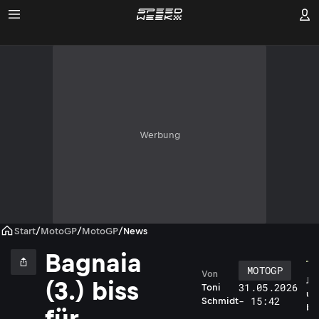
Werbung
Start
/
MotoGP
/
MotoGP
/
News
Bagnaia
MOTOGP
Von
J
(3.) biss
31.05.2026
Toni
u
- 15:42
Schmidt
b
für