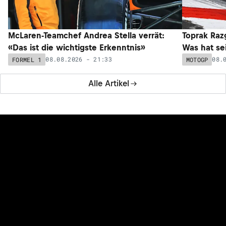
McLaren-Teamchef Andrea Stella verrät:
Toprak Razg
«Das ist die wichtigste Erkenntnis»
Was hat sei
08.08.2026 - 21:33
08.
FORMEL 1
MOTOGP
Alle Artikel