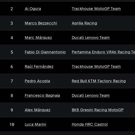
2
Ai Ogura
Trackhouse MotoGP Team
3
Marco Bezzecchi
Aprilia Racing
4
Marc Márquez
Ducati Lenovo Team
5
Fabio Di Giannantonio
Pertamina Enduro VR46 Racing T
6
Raúl Fernández
Trackhouse MotoGP Team
7
Pedro Acosta
Red Bull KTM Factory Racing
8
Francesco Bagnaia
Ducati Lenovo Team
9
Alex Márquez
BK8 Gresini Racing MotoGP
10
Luca Marini
Honda HRC Castrol