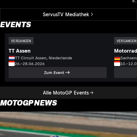
8
ServusTV Mediathek
EVENTS
VERGANGEN
VERGANGEN
TT Assen
Motorrad
TT Circuit Assen, Niederlande
Sachsenr
26.–28.06.2026
10.–12.
Zum Event
Alle MotoGP Events
MOTOGP NEWS