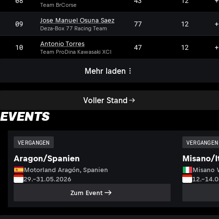
08
43
12
+
Team BrCorse
Jose Manuel Osuna Saez
09
77
12
+
Deza-Box 77 Racing Team
Antonio Torres
10
47
12
+
Team ProDina Kawasaki XCI
Mehr laden
Voller Stand
EVENTS
VERGANGEN
VERGANGEN
Aragon/Spanien
Misano/I
Motorland Aragón, Spanien
Misano W
29.–31.05.2026
12.–14.
Zum Event