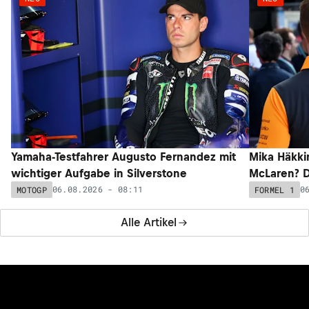
Yamaha-Testfahrer Augusto Fernandez mit
Mika Häkki
wichtiger Aufgabe in Silverstone
McLaren? D
06.08.2026 - 08:11
0
MOTOGP
FORMEL 1
Alle Artikel