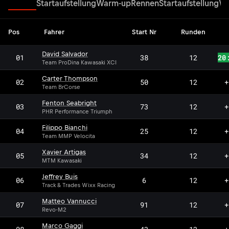
Rennen
Startaufstellung
Warm-up
Rennen
Startaufstellung
Wa
Pos
Fahrer
Start Nr
Runden
David Salvador
01
38
12
20
Team ProDina Kawasaki XCI
Carter Thompson
02
50
12
+
Team BrCorse
Fenton Seabright
03
73
12
+
PHR Performance Triumph
Filippo Bianchi
FB
04
25
12
+
Team MMP Velocita
Xavier Artigas
05
34
12
+
MTM Kawasaki
Jeffrey Buis
06
6
12
+
Track & Trades Wixx Racing
Matteo Vannucci
07
91
12
+
Revo-M2
Marco Gaggi