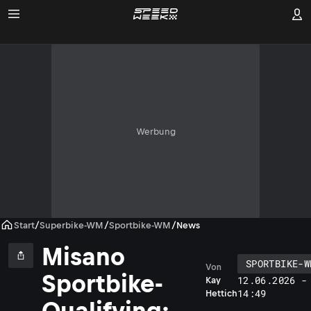
Werbung
Start
/
Superbike-WM
/
Sportbike-WM
/
News
Misano
SPORTBIKE-W
Von
Sportbike-
12.06.2026 -
Kay
14:49
Hettich
Qualifying: