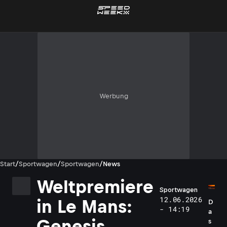
Werbung
Start
/
Sportwagen
/
Sportwagen
/
News
Weltpremiere
Sportwagen
12.06.2026
in Le Mans:
D
- 14:19
a
Genesis
s