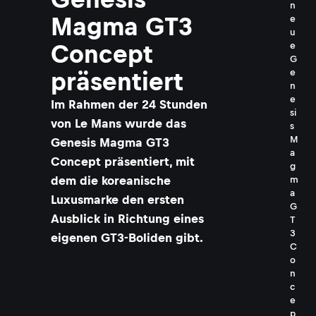
n
Magma GT3
e
u
Concept
e
G
e
präsentiert
n
e
Im Rahmen der 24 Stunden
si
von Le Mans wurde das
s
M
Genesis Magma GT3
a
Concept präsentiert, mit
g
dem die koreanische
m
a
Luxusmarke den ersten
G
Ausblick in Richtung eines
T
3
eigenen GT3-Boliden gibt.
C
o
n
c
e
p