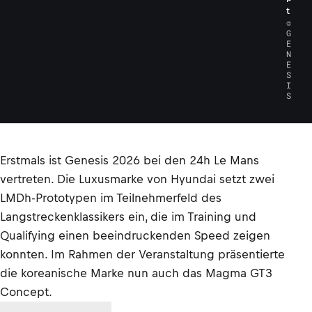
t
©
G
E
N
E
S
I
S
Erstmals ist Genesis 2026 bei den 24h Le Mans
vertreten. Die Luxusmarke von Hyundai setzt zwei
LMDh-Prototypen im Teilnehmerfeld des
Langstreckenklassikers ein, die im Training und
Qualifying einen beeindruckenden Speed zeigen
konnten. Im Rahmen der Veranstaltung präsentierte
die koreanische Marke nun auch das Magma GT3
Concept.