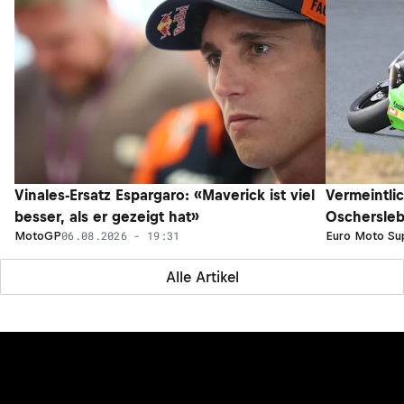
Vinales-Ersatz Espargaro: «Maverick ist viel
Vermeintli
besser, als er gezeigt hat»
Oschersleb
06.08.2026 - 19:31
MotoGP
Euro Moto Su
Alle Artikel