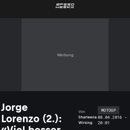
Werbung
Jorge
MOTOGP
Von
Lorenzo (2.):
08.04.2016 -
Sharleena
20:01
Wirsing
«Viel besser