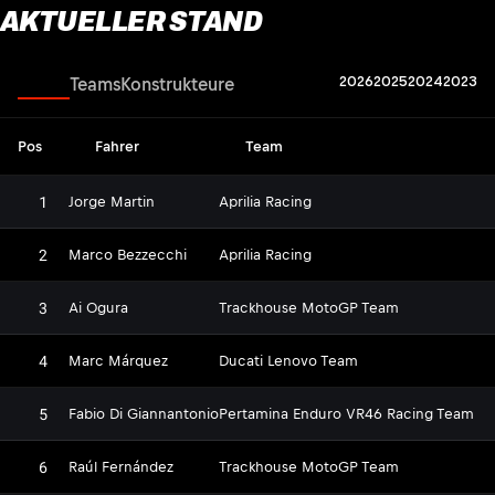
AKTUELLER STAND
2026
2025
2024
2023
Fahrer
Teams
Konstrukteure
Pos
Fahrer
Team
1
Jorge Martin
Aprilia Racing
2
Marco Bezzecchi
Aprilia Racing
3
Ai Ogura
Trackhouse MotoGP Team
4
Marc Márquez
Ducati Lenovo Team
5
Fabio Di Giannantonio
Pertamina Enduro VR46 Racing Team
6
Raúl Fernández
Trackhouse MotoGP Team