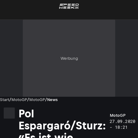
Werbung
Start
/
MotoGP
/
MotoGP
/
News
Pol
MotoGP
27.09.2020
Espargaró/Sturz:
- 18:21
«Es ist wie