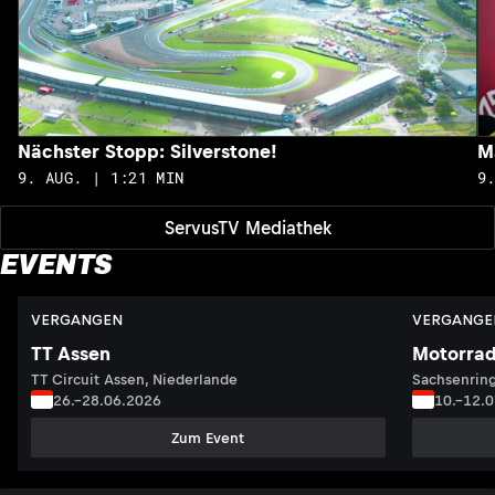
Nächster Stopp: Silverstone!
M
9. AUG. | 1:21 MIN
9
ServusTV Mediathek
EVENTS
VERGANGEN
VERGANGE
TT Assen
Motorrad
TT Circuit Assen, Niederlande
Sachsenring
26.–28.06.2026
10.–12.
Zum Event