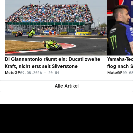
Di Giannantonio räumt ein: Ducati zweite
Yamaha-Tec
Kraft, nicht erst seit Silverstone
flog nach 
09.08.2026 - 20:54
09.0
MotoGP
MotoGP
Alle Artikel