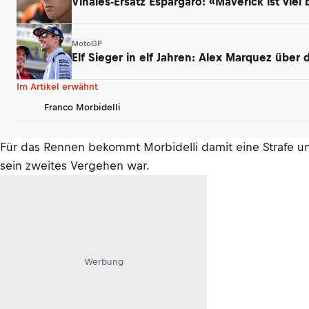
Vinales-Ersatz Espargaro: «Maverick ist viel 
MotoGP
Elf Sieger in elf Jahren: Alex Marquez über
Im Artikel erwähnt
Franco Morbidelli
Für das Rennen bekommt Morbidelli damit eine Strafe und
sein zweites Vergehen war.
Werbung