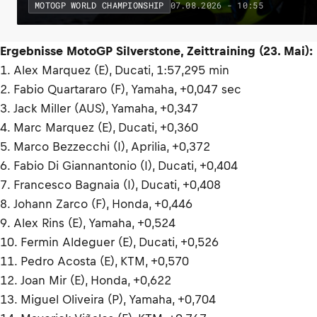
07.08.2026 - 10:55
MOTOGP WORLD CHAMPIONSHIP
Ergebnisse MotoGP Silverstone, Zeittraining (23. Mai):
1. Alex Marquez (E), Ducati, 1:57,295 min
2. Fabio Quartararo (F), Yamaha, +0,047 sec
3. Jack Miller (AUS), Yamaha, +0,347
4. Marc Marquez (E), Ducati, +0,360
5. Marco Bezzecchi (I), Aprilia, +0,372
6. Fabio Di Giannantonio (I), Ducati, +0,404
7. Francesco Bagnaia (I), Ducati, +0,408
8. Johann Zarco (F), Honda, +0,446
9. Alex Rins (E), Yamaha, +0,524
10. Fermin Aldeguer (E), Ducati, +0,526
11. Pedro Acosta (E), KTM, +0,570
12. Joan Mir (E), Honda, +0,622
13. Miguel Oliveira (P), Yamaha, +0,704