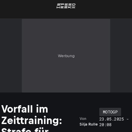
Werbung
Vorfall im
MOTOGP
Zeittraining:
23.05.2025 -
Von
20:08
Silja Rulle
Strafe für