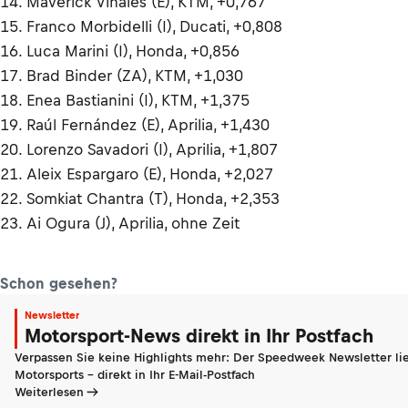
14. Maverick Viñales (E), KTM, +0,767
15. Franco Morbidelli (I), Ducati, +0,808
16. Luca Marini (I), Honda, +0,856
17. Brad Binder (ZA), KTM, +1,030
18. Enea Bastianini (I), KTM, +1,375
19. Raúl Fernández (E), Aprilia, +1,430
20. Lorenzo Savadori (I), Aprilia, +1,807
21. Aleix Espargaro (E), Honda, +2,027
22. Somkiat Chantra (T), Honda, +2,353
23. Ai Ogura (J), Aprilia, ohne Zeit
Schon gesehen?
Newsletter
Motorsport-News direkt in Ihr Postfach
Verpassen Sie keine Highlights mehr: Der Speedweek Newsletter lie
Motorsports - direkt in Ihr E-Mail-Postfach
Weiterlesen