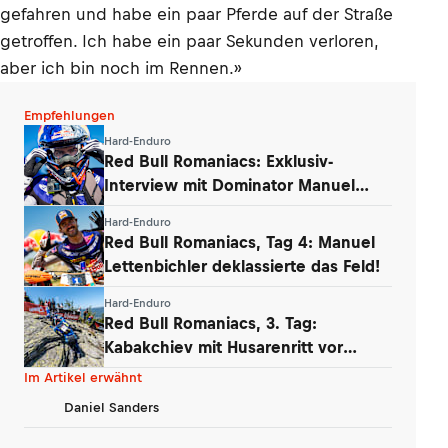
gefahren und habe ein paar Pferde auf der Straße
getroffen. Ich habe ein paar Sekunden verloren,
aber ich bin noch im Rennen.»
Empfehlungen
Hard-Enduro
Red Bull Romaniacs: Exklusiv-
Interview mit Dominator Manuel
Lettenbichler
Hard-Enduro
Red Bull Romaniacs, Tag 4: Manuel
Lettenbichler deklassierte das Feld!
Hard-Enduro
Red Bull Romaniacs, 3. Tag:
Kabakchiev mit Husarenritt vor
Lettenbichler
Im Artikel erwähnt
Daniel Sanders