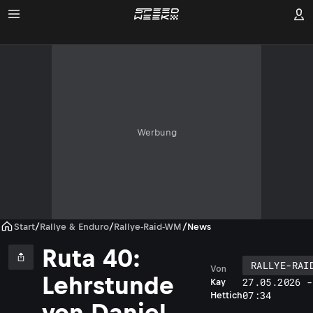
Werbung
Start
/
Rallye & Enduro
/
Rallye-Raid-WM
/
News
Ruta 40:
RALLYE-RAI
Von
Lehrstunde
27.05.2026 -
Kay
07:34
Hettich
von Daniel