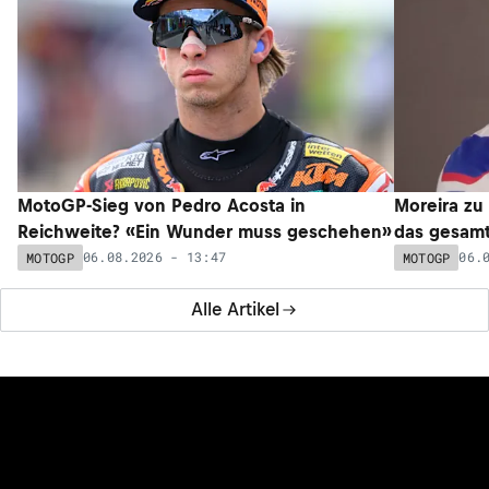
MotoGP-Sieg von Pedro Acosta in
Moreira zu
Reichweite? «Ein Wunder muss geschehen»
das gesam
06.08.2026 - 13:47
06.
MOTOGP
MOTOGP
Alle Artikel