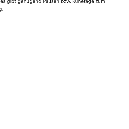
nd es gibt genügend Pausen bzw. Ruhetage zum
g.