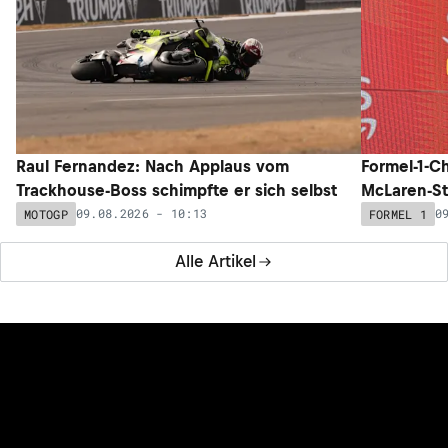
Raul Fernandez: Nach Applaus vom
Formel-1-C
Trackhouse-Boss schimpfte er sich selbst
McLaren-Sta
09.08.2026 - 10:13
0
MOTOGP
FORMEL 1
Alle Artikel