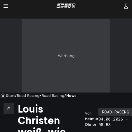
Werbung
Start
/
Road Racing
/
Road-Racing
/
News
Louis
ROAD-RACING
Von
Christen
04.06.2026 -
Helmut
08:58
Ohner
weiß, wie