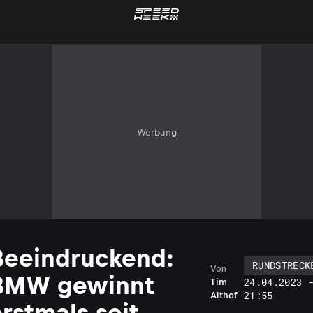
Werbung
Beeindruckend:
RUNDSTRECK
Von
BMW gewinnt
24.04.2023 
Tim
21:55
Althof
rstmals seit