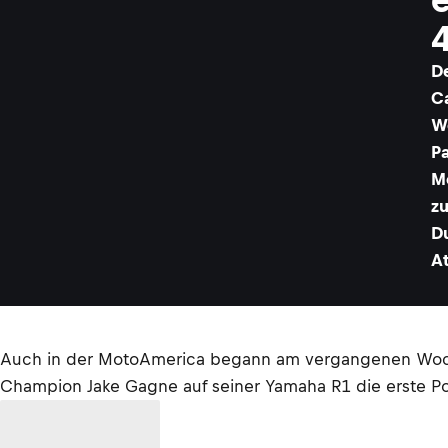
D
C
W
P
M
z
D
A
Auch in der MotoAmerica begann am vergangenen Wochen
Champion Jake Gagne auf seiner Yamaha R1 die erste Pole