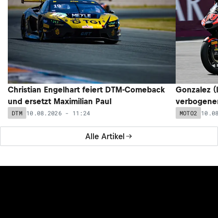
Christian Engelhart feiert DTM-Comeback
Gonzalez (I
und ersetzt Maximilian Paul
verbogenem
10.08.2026 - 11:24
10.0
DTM
MOTO2
Alle Artikel