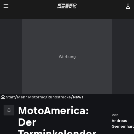
Werbung
Start
/
Mehr Motorrad
/
Rundstrecke
/
News
MotoAmerica:
Von
Der
Andreas
Gemeinhar
Terminkalender