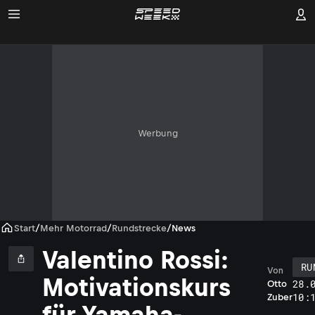
Werbung
Start
/
Mehr Motorrad
/
Rundstrecke
/
News
Valentino Rossi:
RU
Von
Motivationskurs
28.
Otto
10:
Zuber
für Yamaha-