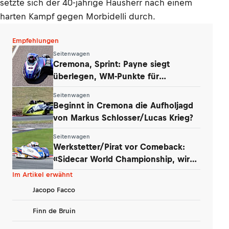
setzte sich der 40-jährige Hausherr nach einem
harten Kampf gegen Morbidelli durch.
Empfehlungen
Seitenwagen
Cremona, Sprint: Payne siegt
überlegen, WM-Punkte für
Werkstetter und Eder
Seitenwagen
Beginnt in Cremona die Aufholjagd
von Markus Schlosser/Lucas Krieg?
Seitenwagen
Werkstetter/Pirat vor Comeback:
«Sidecar World Championship, wir
kommen!»
Im Artikel erwähnt
Jacopo Facco
Finn de Bruin