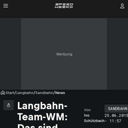
Werbung
Start
/
Langbahn
/
Sandbahn
/
News
Langbahn-
SANDBAHN
Von
Team-WM:
25.06.201
Ivo
- 11:57
Schützbach
Das sind