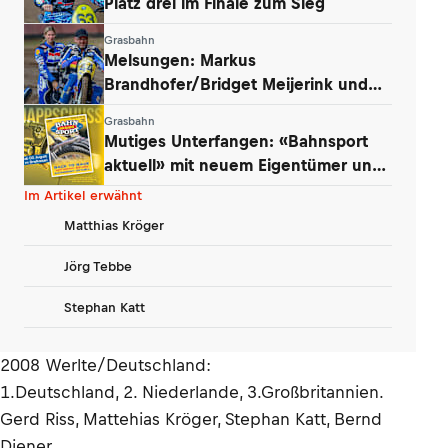
Platz drei im Finale zum Sieg
Grasbahn
Melsungen: Markus
Brandhofer/Bridget Meijerink und
Andrew Appleton siegten
Grasbahn
Mutiges Unterfangen: «Bahnsport
aktuell» mit neuem Eigentümer und
Konzept
Im Artikel erwähnt
Matthias Kröger
Jörg Tebbe
Stephan Katt
2008 Werlte/Deutschland:
1.Deutschland, 2. Niederlande, 3.Großbritannien.
Gerd Riss, Mattehias Kröger, Stephan Katt, Bernd
Diener