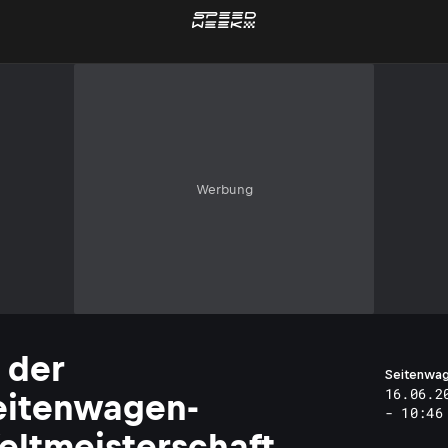
Werbung
 der
Seitenwa
16.06.2
eitenwagen-
- 10:46
eltmeisterschaft