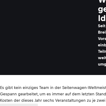
g
I
Seit
Bre
Vor
einb
Teil
weit
umg
Es gibt kein einziges Team in der Seitenwagen-Weltmeist
Gespann gearbeitet, um es immer auf dem letzten Stand
Kosten der dieses Jahr sechs Veranstaltungen zu je zw