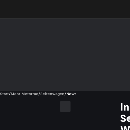
Start
/
Mehr Motorrad
/
Seitenwagen
/
News
In
S
W