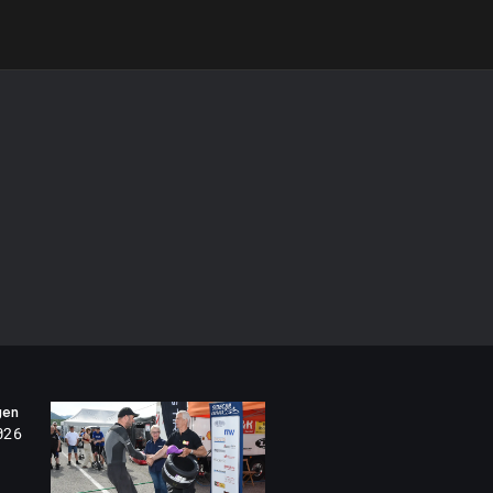
gen
026