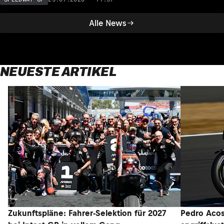
Alle News
NEUESTE ARTIKEL
Zukunftspläne: Fahrer-Selektion für 2027
Pedro Acos