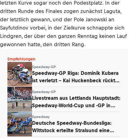
letzten Kurve sogar noch den Podestplatz. In der
dritten Runde des Finales zogen zunächst Laguta,
der letztlich gewann, und der Pole Janowski an
Sayfutdinov vorbei, in der Zielkurve schnappte sich
Lindgren, der über den ganzen Renntag keinen Lauf
gewonnen hatte, den dritten Rang.
Empfehlungen
Speedway-GP
Speedway-GP Riga: Dominik Kubera
ist verletzt – Kai Huckenbeck rückt
nach
Speedway-GP
Livestream aus Lettlands Hauptstadt:
Speedway-World-Cup und -GP in
Riga
Speedway
Deutsche Speedway-Bundesliga:
Wittstock erteilte Stralsund eine
Lehrstunde