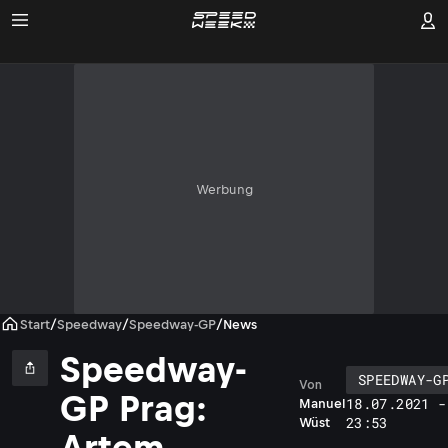
Werbung
Start
/
Speedway
/
Speedway-GP
/
News
Speedway-
SPEEDWAY-G
Von
GP Prag:
18.07.2021 -
Manuel
23:53
Wüst
Artem