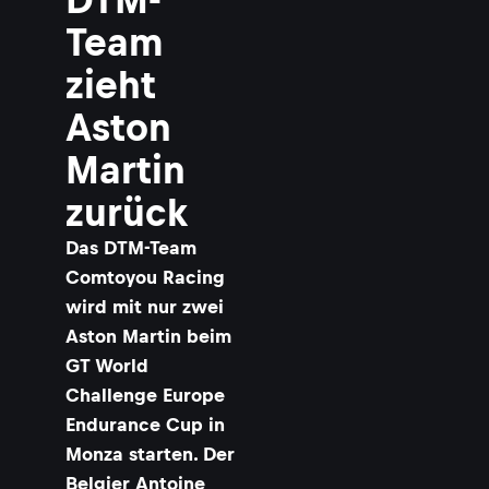
o
i
Team
n
e
zieht
P
o
Aston
t
t
Martin
y
v
zurück
e
r
Das DTM-Team
u
n
Comtoyou Racing
f
wird mit nur zwei
a
l
Aston Martin beim
l
GT World
t
Challenge Europe
e
i
Endurance Cup in
Monza starten. Der
C
o
Belgier Antoine