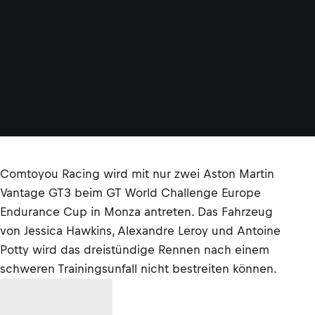
c
h
w
e
r
©
S
R
O
Comtoyou Racing wird mit nur zwei Aston Martin
Vantage GT3 beim GT World Challenge Europe
Endurance Cup in Monza antreten. Das Fahrzeug
von Jessica Hawkins, Alexandre Leroy und Antoine
Potty wird das dreistündige Rennen nach einem
schweren Trainingsunfall nicht bestreiten können.