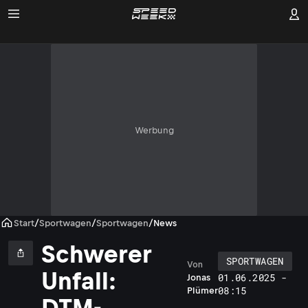
Werbung
Start
/
Sportwagen
/
Sportwagen
/
News
Schwerer
SPORTWAGEN
Von
A
Unfall:
01.06.2025 -
Jonas
n
08:15
Plümer
t
DTM-