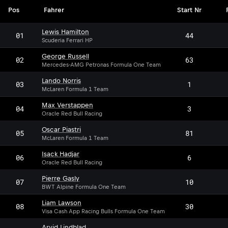
Pos
Fahrer
Start Nr
Lewis Hamilton
01
44
Scuderia Ferrari HP
George Russell
02
63
Mercedes-AMG Petronas Formula One Team
Lando Norris
03
1
McLaren Formula 1 Team
Max Verstappen
04
3
Oracle Red Bull Racing
Oscar Piastri
05
81
McLaren Formula 1 Team
Isack Hadjar
06
6
Oracle Red Bull Racing
Pierre Gasly
07
10
BWT Alpine Formula One Team
Liam Lawson
08
30
Visa Cash App Racing Bulls Formula One Team
Arvid Lindblad