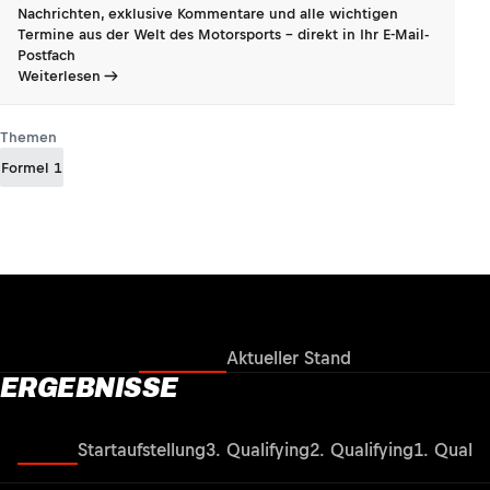
Nachrichten, exklusive Kommentare und alle wichtigen
Termine aus der Welt des Motorsports - direkt in Ihr E-Mail-
Postfach
Weiterlesen
Themen
Formel 1
Ergebnisse
Aktueller Stand
ERGEBNISSE
Rennen
Startaufstellung
3. Qualifying
2. Qualifying
1. Qualif