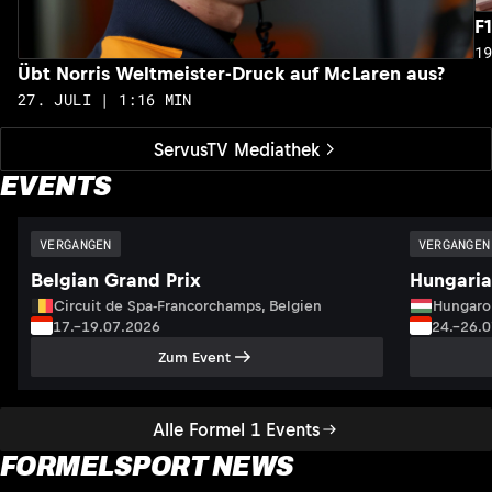
F
1
Übt Norris Weltmeister-Druck auf McLaren aus?
27. JULI | 1:16 MIN
ServusTV Mediathek
EVENTS
VERGANGEN
VERGANGEN
Belgian Grand Prix
Hungaria
Circuit de Spa-Francorchamps, Belgien
Hungaro
17.–19.07.2026
24.–26.
Zum Event
Alle Formel 1 Events
FORMELSPORT NEWS