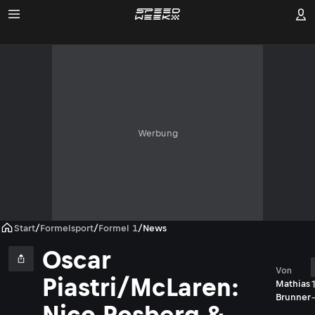
Werbung
Start
/
Formelsport
/
Formel 1
/
News
Oscar
Von
Piastri/McLaren:
Mathias
Brunner
Nico Rosberg &