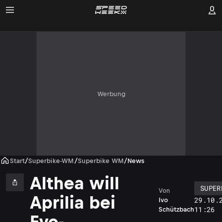
Werbung
Start
/
Superbike-WM
/
Superbike WM
/
News
Althea will
SUPER
Von
Aprilia bei
29.10.
Ivo
11:26
Schützbach
Evo-