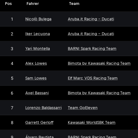
Pos
Fahrer
Team
1
Nicolò Bulega
Aruba.it Racing - Ducati
2
Iker Lecuona
Aruba.it Racing - Ducati
3
Yari Montella
BARNI Spark Racing Team
4
Alex Lowes
Bimota by Kawasaki Racing Team
5
Sam Lowes
Elf Marc VDS Racing Team
6
Axel Bassani
Bimota by Kawasaki Racing Team
7
Lorenzo Baldassarri
Team GoEleven
8
Garrett Gerloff
Kawasaki WorldSBK Team
9
Álvaro Bautista
BARNI Spark Racing Team