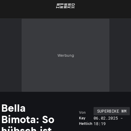
Werbung
Bella
SUPERBIKE WM
Von
Bimota: So
06.02.2025 -
Kay
18:19
Hettich
hübsch ist