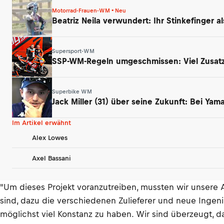
Motorrad-Frauen-WM • Neu
Beatriz Neila verwundert: Ihr Stinkefinger a
Supersport-WM
SSP-WM-Regeln umgeschmissen: Viel Zusatz
Superbike WM
Jack Miller (31) über seine Zukunft: Bei Ya
Im Artikel erwähnt
Alex Lowes
Axel Bassani
"Um dieses Projekt voranzutreiben, mussten wir unsere A
sind, dazu die verschiedenen Zulieferer und neue Ingen
möglichst viel Konstanz zu haben. Wir sind überzeugt, d