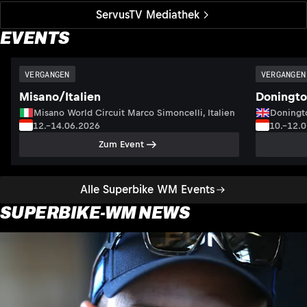
ServusTV Mediathek
EVENTS
VERGANGEN
VERGANGEN
Misano/Italien
Doningto
Misano World Circuit Marco Simoncelli, Italien
Doningto
12.–14.06.2026
10.–12.
Zum Event
Alle Superbike WM Events
SUPERBIKE-WM NEWS