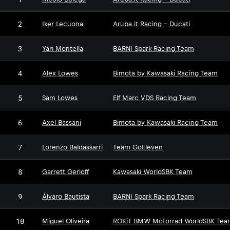
2
Iker Lecuona
Aruba.it Racing - Ducati
3
Yari Montella
BARNI Spark Racing Team
4
Alex Lowes
Bimota by Kawasaki Racing Team
5
Sam Lowes
Elf Marc VDS Racing Team
6
Axel Bassani
Bimota by Kawasaki Racing Team
7
Lorenzo Baldassarri
Team GoEleven
8
Garrett Gerloff
Kawasaki WorldSBK Team
9
Álvaro Bautista
BARNI Spark Racing Team
10
Miguel Oliveira
ROKiT BMW Motorrad WorldSBK Tea