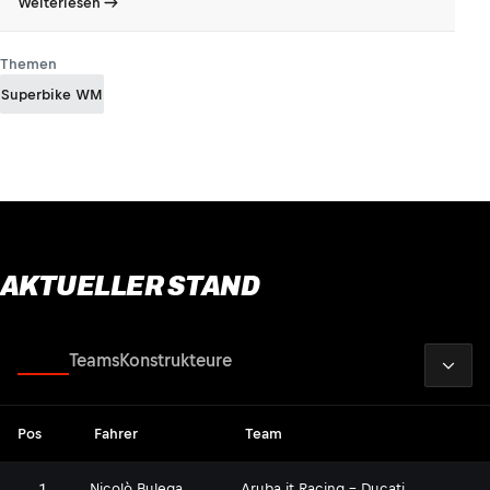
Weiterlesen
Themen
Superbike WM
AKTUELLER STAND
2026
Fahrer
Teams
Konstrukteure
Pos
Fahrer
Team
1
Nicolò Bulega
Aruba.it Racing - Ducati