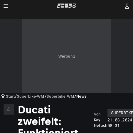
Werbung
Start
/
Superbike-WM
/
Superbike WM
/
News
Ducati
SUPERBIK
Von
zweifelt:
21.08.2024
Kay
08:31
Hettich
Funktioniert