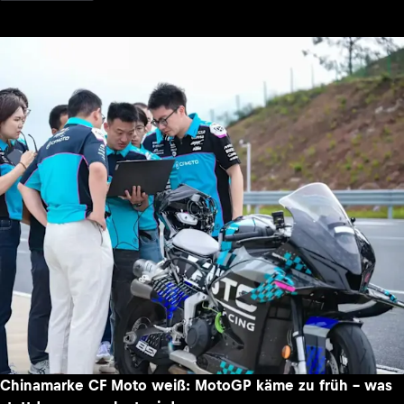
Chinamarke CF Moto weiß: MotoGP käme zu früh – was