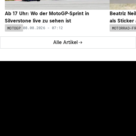
Ab 17 Uhr: Wo der MotoGP-Sprint in
Beatriz Nei
Silverstone live zu sehen ist
als Sticker
08.08.2026 - 07:12
MOTOGP
MOTORRAD-F
Alle Artikel