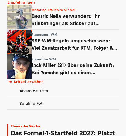
Empfehlungen
Motorrad-Frauen-WM • Neu
Beatriz Neila verwundert: Ihr
Stinkefinger als Sticker auf
WhatsApp & Insta
Supersport-WM
SSP-WM-Regeln umgeschmissen:
Viel Zusatzarbeit für KTM, Folger &
Grünwald
Superbike WM
Jack Miller (31) über seine Zukunft:
Bei Yamaha gibt es einen
Whistleblower
Im Artikel erwähnt
Álvaro Bautista
Serafino Foti
Thema der Woche
Das Formel-1-Startfeld 2027: Platzt