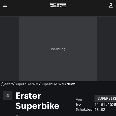
Werbung
Start
/
Superbike-WM
/
Superbike WM
/
News
Erster
SUPERBIK
Von
Superbike
11.01.202
Ivo
18:02
Schützbach
-