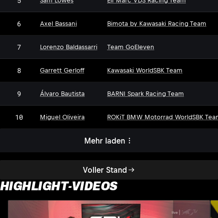
5
Sam Lowes
Elf Marc VDS Racing Team
6
Axel Bassani
Bimota by Kawasaki Racing Team
7
Lorenzo Baldassarri
Team GoEleven
8
Garrett Gerloff
Kawasaki WorldSBK Team
9
Álvaro Bautista
BARNI Spark Racing Team
10
Miguel Oliveira
ROKiT BMW Motorrad WorldSBK Tea
Mehr laden
Voller Stand
HIGHLIGHT-VIDEOS