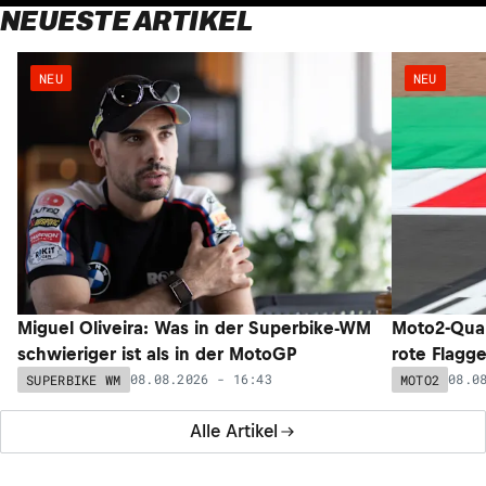
NEUESTE ARTIKEL
NEU
NEU
Miguel Oliveira: Was in der Superbike-WM
Moto2-Qual
schwieriger ist als in der MotoGP
rote Flagg
08.08.2026 - 16:43
08.0
SUPERBIKE WM
MOTO2
Alle Artikel