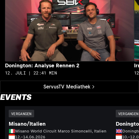
Donington: Analyse Rennen 2
I
12. JULI | 22:41 MIN
1
ServusTV Mediathek
EVENTS
VERGANGEN
VERGANGEN
Misano/Italien
Doningto
Misano World Circuit Marco Simoncelli, Italien
Doningto
12.–14.06.2026
10.–12.