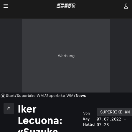
Werbung
Start
/
Superbike-WM
/
Superbike WM
/
News
Iker
SUPERBIKE WM
Von
Lecuona:
07.07.2022 -
Kay
07:28
Hettich
«Suzuka-