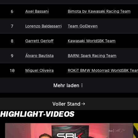
6
Axel Bassani
Bimota by Kawasaki Racing Team
7
Lorenzo Baldassarri
Team GoEleven
8
Garrett Gerloff
Kawasaki WorldSBK Team
9
Álvaro Bautista
BARNI Spark Racing Team
10
Miguel Oliveira
ROKiT BMW Motorrad WorldSBK Tea
Mehr laden
Voller Stand
HIGHLIGHT-VIDEOS