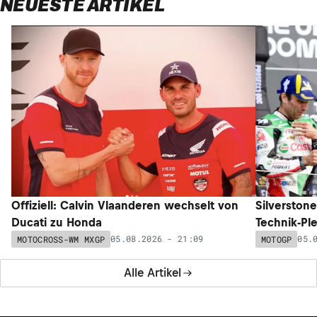
NEUESTE ARTIKEL
Offiziell: Calvin Vlaanderen wechselt von
Silverston
Ducati zu Honda
Technik-Pl
05.08.2026 - 21:09
05.
MOTOCROSS-WM MXGP
MOTOGP
Alle Artikel