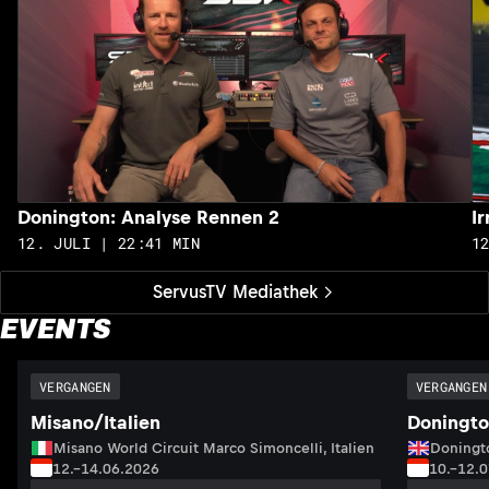
Donington: Analyse Rennen 2
I
12. JULI | 22:41 MIN
1
ServusTV Mediathek
EVENTS
VERGANGEN
VERGANGEN
Misano/Italien
Doningto
Misano World Circuit Marco Simoncelli, Italien
Doningto
12.–14.06.2026
10.–12.