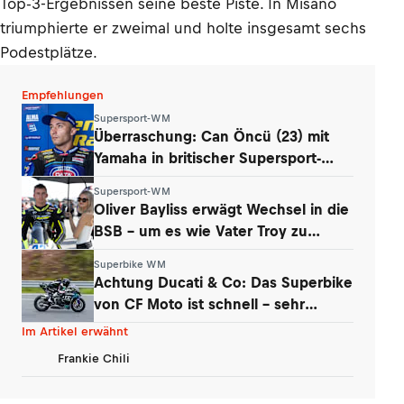
Top-3-Ergebnissen seine beste Piste. In Misano
triumphierte er zweimal und holte insgesamt sechs
Podestplätze.
Empfehlungen
Supersport-WM
Überraschung: Can Öncü (23) mit
Yamaha in britischer Supersport-
Serie
Supersport-WM
Oliver Bayliss erwägt Wechsel in die
BSB – um es wie Vater Troy zu
machen?
Superbike WM
Achtung Ducati & Co: Das Superbike
von CF Moto ist schnell – sehr
schnell
Im Artikel erwähnt
Frankie Chili