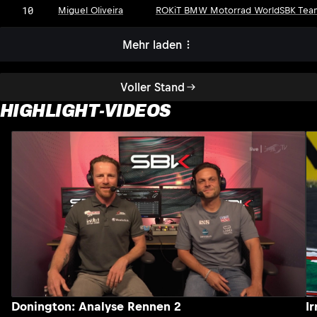
10
Miguel Oliveira
ROKiT BMW Motorrad WorldSBK Tea
Mehr laden
Voller Stand
HIGHLIGHT-VIDEOS
Donington: Analyse Rennen 2
I