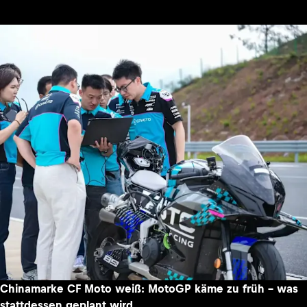
Chinamarke CF Moto weiß: MotoGP käme zu früh – was
stattdessen geplant wird