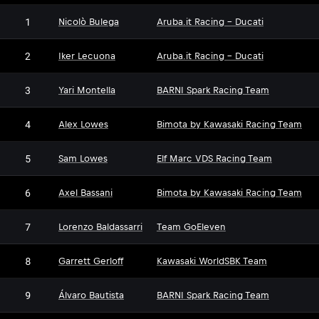
1
Nicolò Bulega
Aruba.it Racing - Ducati
2
Iker Lecuona
Aruba.it Racing - Ducati
3
Yari Montella
BARNI Spark Racing Team
4
Alex Lowes
Bimota by Kawasaki Racing Team
5
Sam Lowes
Elf Marc VDS Racing Team
6
Axel Bassani
Bimota by Kawasaki Racing Team
7
Lorenzo Baldassarri
Team GoEleven
8
Garrett Gerloff
Kawasaki WorldSBK Team
9
Álvaro Bautista
BARNI Spark Racing Team