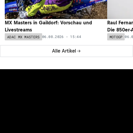
MX Masters in Gaildorf: Vorschau und
Raul Ferna
Livestreams
Die 850er-
06.08.2026 - 15:44
06.
ADAC MX MASTERS
MOTOGP
Alle Artikel