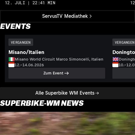
12. JULI | 22:41 MIN
1
ServusTV Mediathek
EVENTS
VERGANGEN
VERGANGEN
Misano/Italien
Doningto
Misano World Circuit Marco Simoncelli, Italien
Doningto
12.–14.06.2026
10.–12.
Zum Event
Alle Superbike WM Events
SUPERBIKE-WM NEWS