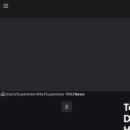
Start
/
Superbike-WM
/
Superbike WM
/
News
T
D
H