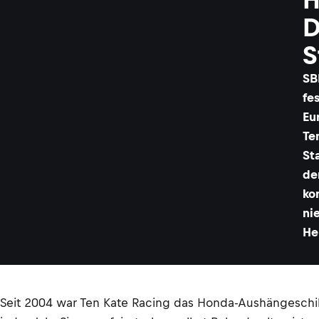
D
S
SB
fe
Eu
Te
St
de
ko
ni
He
Seit 2004 war Ten Kate Racing das Honda-Aushängeschil