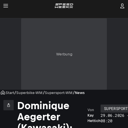
Werbung
Start
/
Superbike-WM
/
Supersport-WM
/
News
Dominique
SUPERSPORT
Von
Aegerter
29.06.2026 
Kay
08:20
Hettich
(Kawasaki):