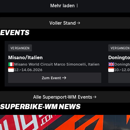
Mehr laden
Voller Stand
EVENTS
VERGANGEN
VERGANGEN
Misano/Italien
Doningto
Misano World Circuit Marco Simoncelli, Italien
Doningto
12.–14.06.2026
10.–12.
Zum Event
Alle Supersport-WM Events
SUPERBIKE-WM NEWS