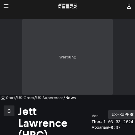
Werbung
Start
/
US-Cross
/
US-Supercross
/
News
Jett
US-SUPERC
Von
Lawrence
03.03.2024
Thoralf
08:37
Abgarjan
(HRC)