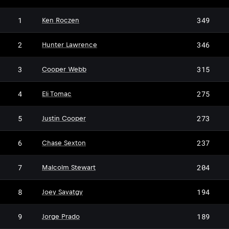
1
349
Ken Roczen
2
346
Hunter Lawrence
3
315
Cooper Webb
4
275
Eli Tomac
5
273
Justin Cooper
6
237
Chase Sexton
7
204
Malcolm Stewart
8
194
Joey Savatgy
9
189
Jorge Prado