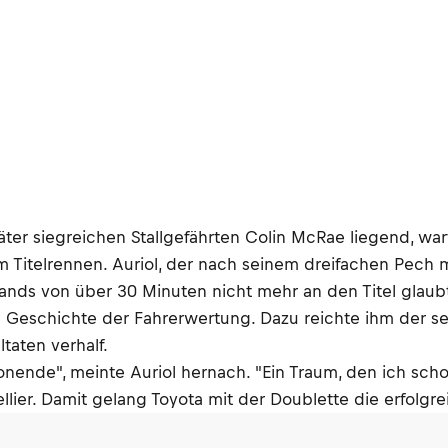
päter siegreichen Stallgefährten Colin McRae liegend, wa
m Titelrennen. Auriol, der nach seinem dreifachen Pech
nds von über 30 Minuten nicht mehr an den Titel glaubte
 Geschichte der Fahrerwertung. Dazu reichte ihm der sec
taten verhalf.
onende", meinte Auriol hernach. "Ein Traum, den ich scho
ier. Damit gelang Toyota mit der Doublette die erfolgr