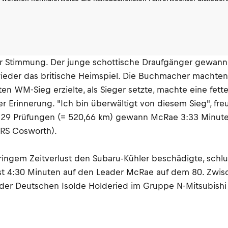
r Stimmung. Der junge schottische Draufgänger gewann a
wieder das britische Heimspiel. Die Buchmacher machten
en WM-Sieg erzielte, als Sieger setzte, machte eine fett
er Erinnerung. "Ich bin überwältigt von diesem Sieg", f
 29 Prüfungen (= 520,66 km) gewann McRae 3:33 Minuten
 RS Cosworth).
eringem Zeitverlust den Subaru-Kühler beschädigte, schl
ust 4:30 Minuten auf den Leader McRae auf dem 80. Zwis
r der Deutschen Isolde Holderied im Gruppe N-Mitsubishi