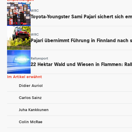
WRC
Toyota-Youngster Sami Pajari sichert sich e
WRC
Pajari übernimmt Führung in Finnland nach 
Rallyesport
22 Hektar Wald und Wiesen in Flammen: Ral
Im Artikel erwähnt
Didier Auriol
Carlos Sainz
Juha Kankkunen
Colin McRae