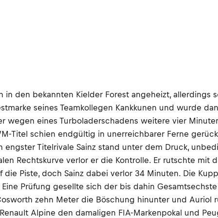
in den bekannten Kielder Forest angeheizt, allerdings sc
 Bestmarke seines Teamkollegen Kankkunen und wurde dan
ls er wegen eines Turboladerschadens weitere vier Minut
M-Titel schien endgültig in unerreichbarer Ferne gerückt
n engster Titelrivale Sainz stand unter dem Druck, unbedi
en Rechtskurve verlor er die Kontrolle. Er rutschte mit
die Piste, doch Sainz dabei verlor 34 Minuten. Die Kupp
 Eine Prüfung gesellte sich der bis dahin Gesamtsechste 
Cosworth zehn Meter die Böschung hinunter und Auriol r
 Renault Alpine den damaligen FIA-Markenpokal und Pe