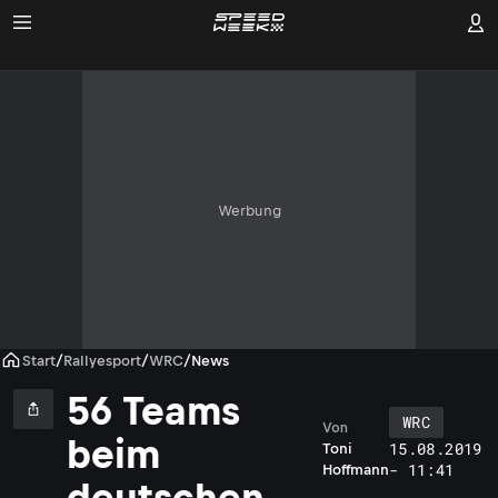
Werbung
Start
/
Rallyesport
/
WRC
/
News
56 Teams
WRC
Von
beim
15.08.2019
Toni
- 11:41
Hoffmann
deutschen