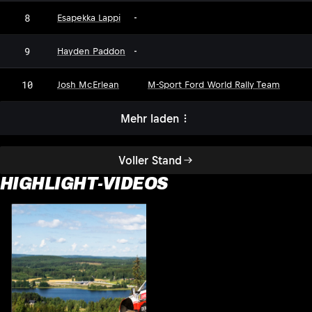
8
Esapekka Lappi
-
9
Hayden Paddon
-
10
Josh McErlean
M-Sport Ford World Rally Team
Mehr laden
Voller Stand
HIGHLIGHT-VIDEOS
H
2