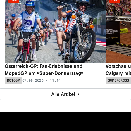
Österreich-GP: Fan-Erlebnisse und
Vorschau u
MopedGP am «Super-Donnerstag»
Calgary mi
07.08.2026 - 11:14
MOTOGP
SUPERCROSS
Alle Artikel