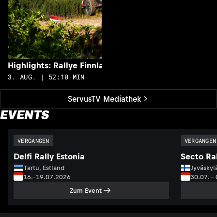
Highlights: Rallye Finnland
3. AUG. | 52:10 MIN
ServusTV Mediathek
EVENTS
VERGANGEN
VERGANGEN
Delfi Rally Estonia
Secto Ral
Tartu, Estland
Jyväskyl
16.–19.07.2026
30.07. –
Zum Event