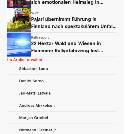
sich emotionalen Heimsieg in
Finnland
WRC
Pajari übernimmt Führung in
Finnland nach spektakulärem Unfall
von Ogier
Rallyesport
22 Hektar Wald und Wiesen in
Flammen: Rallyefahrzeug löst
Großbrand aus
Im Artikel erwähnt
Sébastien Loeb
Daniel Sordo
Jari-Matti Latvala
Andreas Mikkelsen
Marijan Griebel
Hermann Gassner jr.