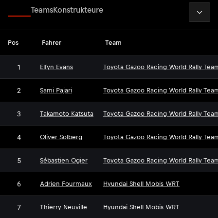
2026
Fahrer
Teams
Konstrukteure
Pos
Fahrer
Team
1
Elfyn Evans
Toyota Gazoo Racing World Rally Tea
2
Sami Pajari
Toyota Gazoo Racing World Rally Tea
3
Takamoto Katsuta
Toyota Gazoo Racing World Rally Tea
4
Oliver Solberg
Toyota Gazoo Racing World Rally Tea
5
Sébastien Ogier
Toyota Gazoo Racing World Rally Tea
6
Adrien Fourmaux
Hyundai Shell Mobis WRT
7
Thierry Neuville
Hyundai Shell Mobis WRT