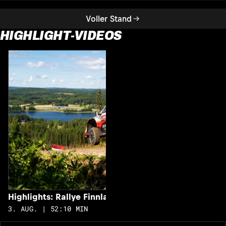
Voller Stand
HIGHLIGHT-VIDEOS
H
2
Highlights: Rallye Finnland
3. AUG. | 52:10 MIN