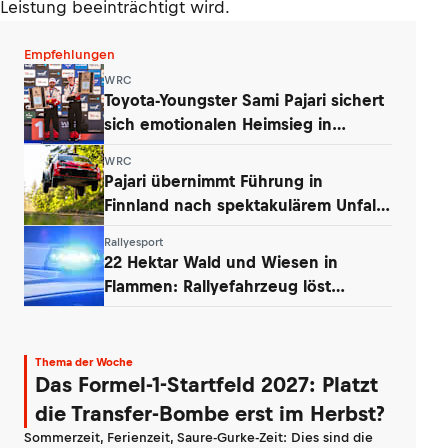
Leistung beeinträchtigt wird.
Empfehlungen
WRC
Toyota-Youngster Sami Pajari sichert
sich emotionalen Heimsieg in
Finnland
WRC
Pajari übernimmt Führung in
Finnland nach spektakulärem Unfall
von Ogier
Rallyesport
22 Hektar Wald und Wiesen in
Flammen: Rallyefahrzeug löst
Großbrand aus
Thema der Woche
Das Formel-1-Startfeld 2027: Platzt
die Transfer-Bombe erst im Herbst?
Sommerzeit, Ferienzeit, Saure-Gurke-Zeit: Dies sind die