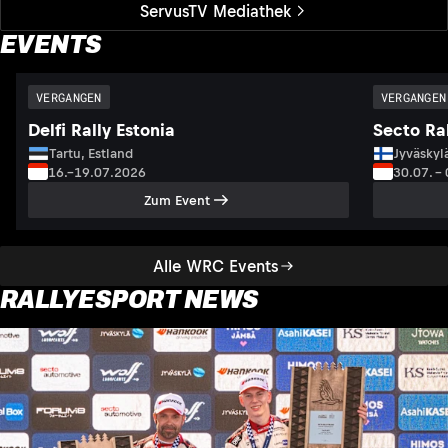
ServusTV Mediathek
EVENTS
VERGANGEN
VERGANGEN
Delfi Rally Estonia
Secto Ral
Tartu, Estland
Jyväskyl
16.–19.07.2026
30.07. –
Zum Event
Alle WRC Events
RALLYESPORT NEWS