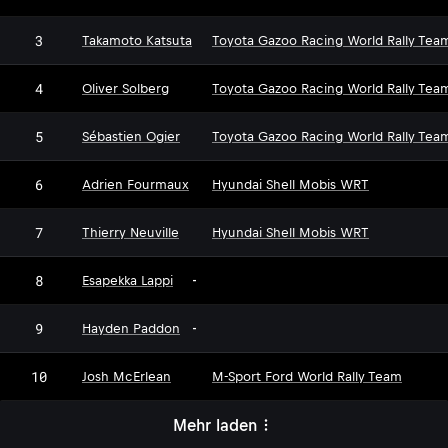
3
Takamoto Katsuta
Toyota Gazoo Racing World Rally Tea
4
Oliver Solberg
Toyota Gazoo Racing World Rally Tea
5
Sébastien Ogier
Toyota Gazoo Racing World Rally Tea
6
Adrien Fourmaux
Hyundai Shell Mobis WRT
7
Thierry Neuville
Hyundai Shell Mobis WRT
8
Esapekka Lappi
-
9
Hayden Paddon
-
10
Josh McErlean
M-Sport Ford World Rally Team
Mehr laden