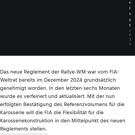
e
l
e
g
t
©
F
I
A
Das neue Reglement der Rallye-WM war vom FIA-
Weltrat bereits im Dezember 2024 grundsätzlich
genehmigt worden. In den letzten sechs Monaten
wurde es verfeinert und aktualisiert. Mit der nun
erfolgten Bestätigung des Referenzvolumens für die
Karosserie will die FIA die Flexibilität für die
Karosseriekonstruktion in den Mittelpunkt des neuen
Reglements stellen.