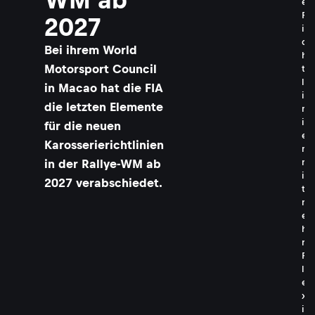
e
R
2027
i
c
Bei ihrem World
h
Motorsport Council
t
l
in Macao hat die FIA
i
die letzten Elemente
n
i
für die neuen
e
Karosserierichtlinien
n
in der Rallye-WM ab
m
i
2027 verabschiedet.
t
m
e
h
r
F
l
e
x
i