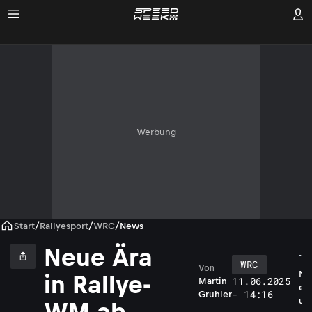
Werbung
Start
/
Rallyesport
/
WRC
/
News
Neue Ära
WRC
Von
N
in Rallye-
11.06.2025
Martin
e
- 14:16
Gruhler
u
WM ab