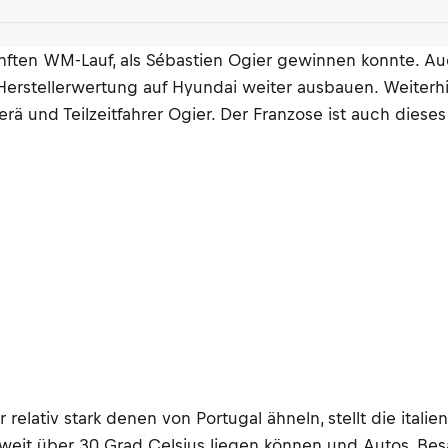
fünften WM-Lauf, als Sébastien Ogier gewinnen konnte. Au
rstellerwertung auf Hyundai weiter ausbauen. Weiterhin f
 und Teilzeitfahrer Ogier. Der Franzose ist auch dieses 
relativ stark denen von Portugal ähneln, stellt die itali
 weit über 30 Grad Celsius liegen können und Autos, Bes