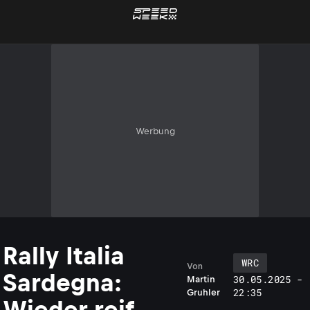
Werbung
Rally Italia
WRC
Von
Sardegna:
30.05.2025 -
Martin
22:35
Gruhler
Wieder reif