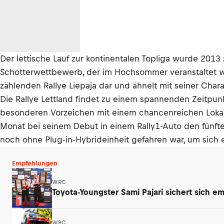
Der lettische Lauf zur kontinentalen Topliga wurde 201
Schotterwettbewerb, der im Hochsommer veranstaltet wu
zählenden Rallye Liepaja dar und ähnelt mit seiner Chara
Die Rallye Lettland findet zu einem spannenden Zeitpun
besonderen Vorzeichen mit einem chancenreichen Lokalhe
Monat bei seinem Debut in einem Rally1-Auto den fünften
noch ohne Plug-in-Hybrideinheit gefahren war, um sich 
Empfehlungen
WRC
Toyota-Youngster Sami Pajari sichert sich e
WRC