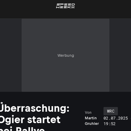
Werbung
Überraschung:
WRC
Von
Ogier startet
02.07.2025 
Martin
19:52
Gruhler
bei Rallye