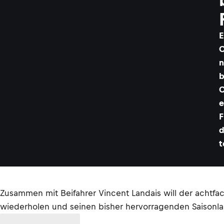
E
O
n
b
C
e
F
d
t
Zusammen mit Beifahrer Vincent Landais will der achtfach
wiederholen und seinen bisher hervorragenden Saisonlau