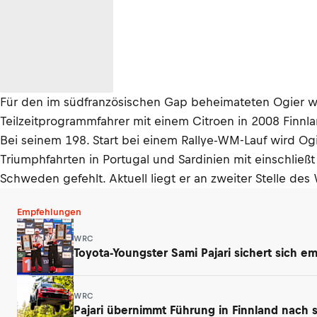
Für den im südfranzösischen Gap beheimateten Ogier wir 
Teilzeitprogrammfahrer mit einem Citroen in 2008 Finnla
Bei seinem 198. Start bei einem Rallye-WM-Lauf wird Og
Triumphfahrten in Portugal und Sardinien mit einschließt 
Schweden gefehlt. Aktuell liegt er an zweiter Stelle d
Empfehlungen
WRC
Toyota-Youngster Sami Pajari sichert sich e
WRC
Pajari übernimmt Führung in Finnland nach 