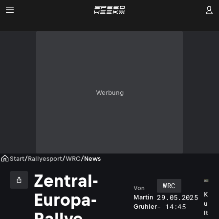
Werbung
Start
/
Rallyesport
/
WRC
/
News
Zentral-
WRC
Von
Europa-
K
29.05.2025
Martin
u
- 14:45
Gruhler
Rallye
lt