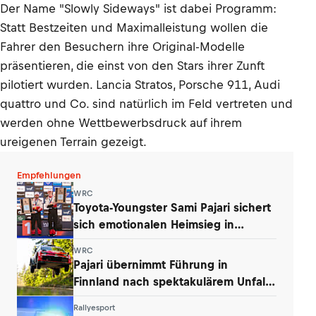
Der Name "Slowly Sideways" ist dabei Programm:
Statt Bestzeiten und Maximalleistung wollen die
Fahrer den Besuchern ihre Original-Modelle
präsentieren, die einst von den Stars ihrer Zunft
pilotiert wurden. Lancia Stratos, Porsche 911, Audi
quattro und Co. sind natürlich im Feld vertreten und
werden ohne Wettbewerbsdruck auf ihrem
ureigenen Terrain gezeigt.
Empfehlungen
WRC
Toyota-Youngster Sami Pajari sichert
sich emotionalen Heimsieg in
Finnland
WRC
Pajari übernimmt Führung in
Finnland nach spektakulärem Unfall
von Ogier
Rallyesport