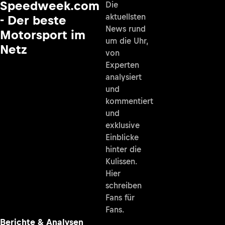
Speedweek.com
Die
aktuellsten
- Der beste
News rund
Motorsport im
um die Uhr,
Netz
von
Experten
analysiert
und
kommentiert
und
exklusive
Einblicke
hinter die
Kulissen.
Hier
schreiben
Fans für
Fans.
Berichte & Analysen