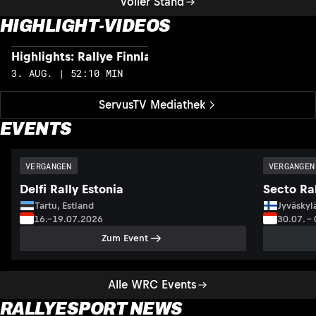
Voller Stand
HIGHLIGHT-VIDEOS
Highlights: Rallye Finnland
H
3. AUG. | 52:10 MIN
2
ServusTV Mediathek
EVENTS
VERGANGEN
VERGANGEN
Delfi Rally Estonia
Secto Ral
Tartu, Estland
Jyväskyl
16.–19.07.2026
30.07. –
Zum Event
Alle WRC Events
RALLYESPORT NEWS