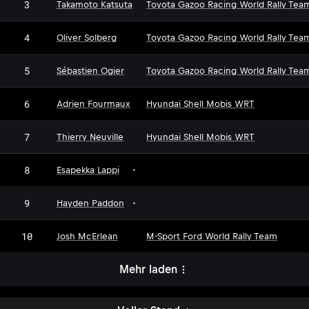
3
Takamoto Katsuta
Toyota Gazoo Racing World Rally Tea
4
Oliver Solberg
Toyota Gazoo Racing World Rally Tea
5
Sébastien Ogier
Toyota Gazoo Racing World Rally Tea
6
Adrien Fourmaux
Hyundai Shell Mobis WRT
7
Thierry Neuville
Hyundai Shell Mobis WRT
8
Esapekka Lappi
-
9
Hayden Paddon
-
10
Josh McErlean
M-Sport Ford World Rally Team
Mehr laden