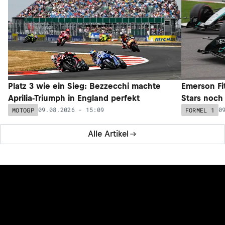
Platz 3 wie ein Sieg: Bezzecchi machte
Emerson Fi
Aprilia-Triumph in England perfekt
Stars noch 
09.08.2026 - 15:09
0
MOTOGP
FORMEL 1
Alle Artikel