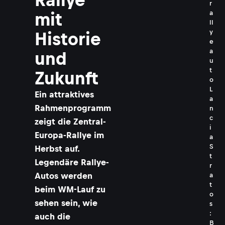
r
a
mit
ll
y
Historie
e
a
und
u
t
Zukunft
o
L
Ein attraktives
a
Rahmenprogramm
n
c
zeigt die Zentral-
i
Europa-Rallye im
a
S
Herbst auf.
t
Legendäre Rallye-
r
Autos werden
a
t
beim WM-Lauf zu
o
sehen sein, wie
s
:
auch die
B