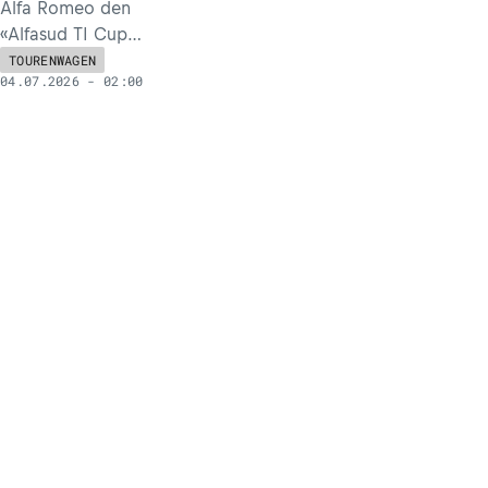
Alfa Romeo den
«Alfasud TI Cup
Deutschland» vor.
TOURENWAGEN
04.07.2026 - 02:00
Eine zweifellos
gute Idee, deren
Umsetzung
allerdings von
organisatorischen
Defiziten begleitet
wurde.