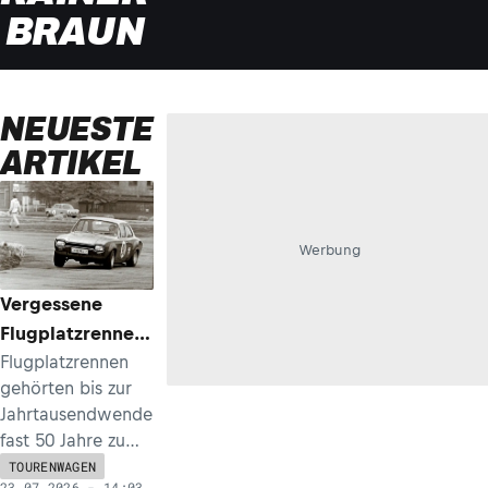
BRAUN
NEUESTE
ARTIKEL
Werbung
Vergessene
Flugplatzrennen,
Folge 6: Der
Flugplatzrennen
gehörten bis zur
wilde Norden –
Jahrtausendwende
Faßberg, Sylt,
fast 50 Jahre zu
Hohn
den populärsten
TOURENWAGEN
23.07.2026 - 14:03