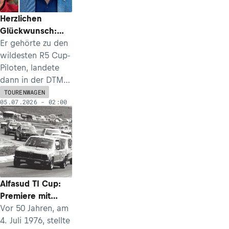
die Menschen vor
große Probleme.
Herzlichen
Glückwunsch:
Peter
Er gehörte zu den
Oberndorfer wird
wildesten R5 Cup-
70
Piloten, landete
dann in der DTM
und machte
TOURENWAGEN
05.07.2026 - 02:00
danach als
Manager bei Audi
Karriere. Am 4. Juli
2026 vollendet der
Münchner sein 70.
Lebensjahr.
Alfasud TI Cup:
Premiere mit
Hindernissen
Vor 50 Jahren, am
4. Juli 1976, stellte